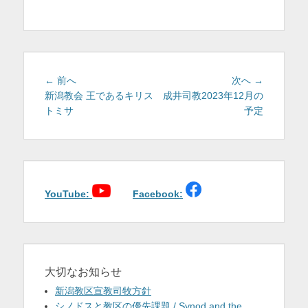
テ
ゴ
リ
ー
投
前
次
← 前へ
次へ →
稿
の
の
新潟教会 王であるキリス
成井司教2023年12月の
投
投
トミサ
予定
ナ
稿:
稿:
ビ
ゲ
ー
シ
ョ
YouTube:
Facebook:
ン
大切なお知らせ
新潟教区宣教司牧方針
シノドスと教区の優先課題 / Synod and the