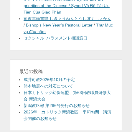
priorities of the Diocese / Synod Và Đề Tài Ưu
Tiên Của Giáo Phận
司教年頭書簡 しきょうねんとうしぼくしょかん
/
Bishop’s New Year’s Pastoral Letter
/
Thư Mục
vụ đầu năm
セクシャル･ハラスメント相談窓口
最近の投稿
成井司教2026年10月の予定
熊本地震への対応について
日本カトリック幼保連盟、第63回教職員研修大
会 新潟大会
新潟教区報 第286号発行のお知らせ
2026年 カトリック新潟教区 平和旬間 講演
会開催のお知らせ