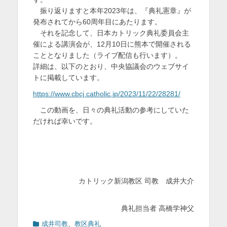
振り返りますと本年2023年は、『典礼憲章』が
を
発布されてから60周年目にあたります。
表
それを記念して、日本カトリック典礼委員会主
示
催による講演会が、12月10日に熊本で開催される
こととなりました（ライブ配信も行います）。
詳細は、以下のとおり、中央協議会のウェブサイ
トに掲載しています。
https://www.cbcj.catholic.jp/2023/11/22/28281/
この動画を、日々の典礼活動の参考にしていた
だければ幸いです。
カトリック新潟教区 司教 成井大介
典礼担当者 高橋学神父
カ
成井司教
、
教区典礼