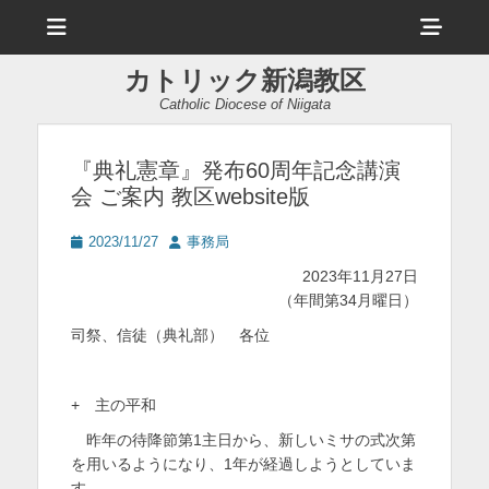
メ
ヘ
ニ
ュ
ッ
ー
カトリック新潟教区
ダ
Catholic Diocese of Niigata
ー
サ
『典礼憲章』発布60周年記念講演
会 ご案内 教区website版
イ
ド
投
投
2023/11/27
事務局
稿
稿
バ
2023年11月27日
日
者
（年間第34月曜日）
ー
司祭、信徒（典礼部） 各位
コ
ン
+ 主の平和
テ
昨年の待降節第1主日から、新しいミサの式次第
ン
を用いるようになり、1年が経過しようとしていま
ツ
す。