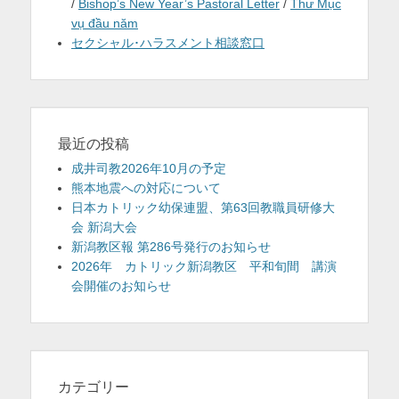
/
Bishop’s New Year’s Pastoral Letter
/
Thư Mục
vụ đầu năm
セクシャル･ハラスメント相談窓口
最近の投稿
成井司教2026年10月の予定
熊本地震への対応について
日本カトリック幼保連盟、第63回教職員研修大
会 新潟大会
新潟教区報 第286号発行のお知らせ
2026年 カトリック新潟教区 平和旬間 講演
会開催のお知らせ
カテゴリー