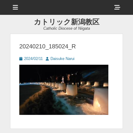
メ
ヘ
ニ
ュ
ッ
ー
カトリック新潟教区
ダ
Catholic Diocese of Niigata
ー
サ
20240210_185024_R
イ
投
投
2024/02/11
Daisuke Narui
ド
稿
稿
日
者
バ
ー
コ
ン
テ
ン
ツ