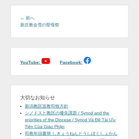
を
表
投
前
← 前へ
稿
の
新庄教会雪の聖母祭
示
投
ナ
稿:
ビ
ゲ
ー
シ
YouTube:
Facebook:
ョ
ン
大切なお知らせ
新潟教区宣教司牧方針
シノドスと教区の優先課題 / Synod and the
priorities of the Diocese / Synod Và Đề Tài Ưu
Tiên Của Giáo Phận
司教年頭書簡 しきょうねんとうしぼくしょかん