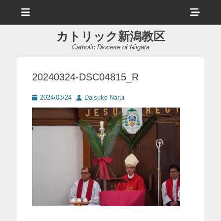
メ
ヘ
ニ
ュ
ッ
ー
カトリック新潟教区
ダ
Catholic Diocese of Niigata
ー
サ
20240324-DSC04815_R
イ
投
投
2024/03/24
Daisuke Narui
ド
稿
稿
日
者
バ
ー
コ
ン
テ
ン
ツ