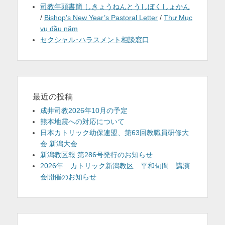
司教年頭書簡 しきょうねんとうしぼくしょかん
/
Bishop’s New Year’s Pastoral Letter
/
Thư Mục
vụ đầu năm
セクシャル･ハラスメント相談窓口
最近の投稿
成井司教2026年10月の予定
熊本地震への対応について
日本カトリック幼保連盟、第63回教職員研修大
会 新潟大会
新潟教区報 第286号発行のお知らせ
2026年 カトリック新潟教区 平和旬間 講演
会開催のお知らせ