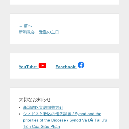
を
表
示
投
前
← 前へ
稿
の
新潟教会 受難の主日
投
ナ
稿:
ビ
ゲ
ー
シ
YouTube:
Facebook:
ョ
ン
大切なお知らせ
新潟教区宣教司牧方針
シノドスと教区の優先課題 / Synod and the
priorities of the Diocese / Synod Và Đề Tài Ưu
Tiên Của Giáo Phận