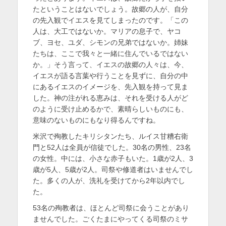
たということはないでしょう。故郷の人が、自分
の先入観でイエスを見てしまったのです。「この
人は、大工ではないか。マリアの息子で、ヤコ
ブ、ヨセ、ユダ、シモンの兄弟ではないか。姉妹
たちは、ここで我々と一緒に住んでいるではない
か。」そう言って、イエスの故郷の人々は、今、
イエスが語る言葉や行うことを見ずに、自分の中
にあるイエスのイメージを、先入観を持って見ま
した。神の注がれる恵みは、それを受ける人がど
のように受け止めるかで、素晴らしいものにも、
意味のないものにもなり得るんですね。
米沢で殉教したキリシタンたち、ルイス甘糟右衛
門と52人は全員が信徒でした。30名の男性、23名
の女性。中には、小さな赤子もいた。1歳が2人、3
歳が5人、5歳が2人。司祭や修道者はいませんでし
た。多くの人が、洗礼を受けてから2年以内でし
た。
53名の殉教者は、ほとんど司祭に会うことがあり
ませんでした。ごくたまにやってくる司祭のミサ