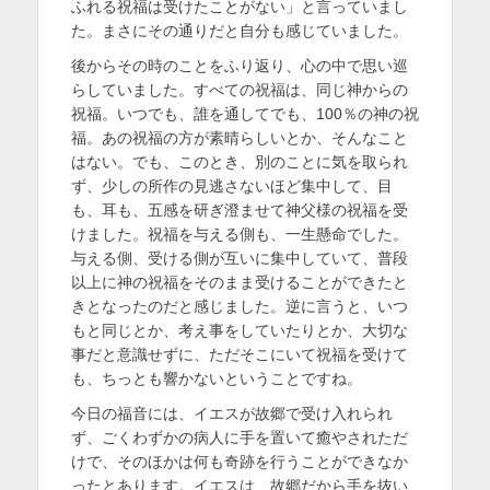
ふれる祝福は受けたことがない」と言っていまし
た。まさにその通りだと自分も感じていました。
後からその時のことをふり返り、心の中で思い巡
らしていました。すべての祝福は、同じ神からの
祝福。いつでも、誰を通してでも、100％の神の祝
福。あの祝福の方が素晴らしいとか、そんなこと
はない。でも、このとき、別のことに気を取られ
ず、少しの所作の見逃さないほど集中して、目
も、耳も、五感を研ぎ澄ませて神父様の祝福を受
けました。祝福を与える側も、一生懸命でした。
与える側、受ける側が互いに集中していて、普段
以上に神の祝福をそのまま受けることができたと
きとなったのだと感じました。逆に言うと、いつ
もと同じとか、考え事をしていたりとか、大切な
事だと意識せずに、ただそこにいて祝福を受けて
も、ちっとも響かないということですね。
今日の福音には、イエスが故郷で受け入れられ
ず、ごくわずかの病人に手を置いて癒やされただ
けで、そのほかは何も奇跡を行うことができなか
ったとあります。イエスは、故郷だから手を抜い