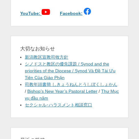
シ
ョ
YouTube:
Facebook:
ン
大切なお知らせ
新潟教区宣教司牧方針
シノドスと教区の優先課題 / Synod and the
priorities of the Diocese / Synod Và Đề Tài Ưu
Tiên Của Giáo Phận
司教年頭書簡 しきょうねんとうしぼくしょかん
/
Bishop’s New Year’s Pastoral Letter
/
Thư Mục
vụ đầu năm
セクシャル･ハラスメント相談窓口