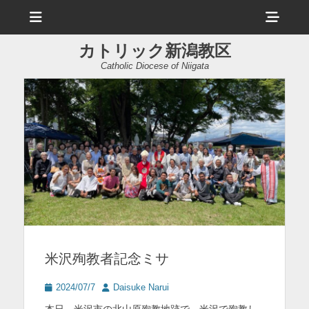
メ
ヘ
ニ
ュ
ッ
ー
カトリック新潟教区
ダ
Catholic Diocese of Niigata
ー
サ
イ
ド
バ
ー
コ
ン
米沢殉教者記念ミサ
テ
ン
投
投
2024/07/7
Daisuke Narui
稿
稿
ツ
本日、米沢市の北山原殉教地跡で、米沢で殉教し