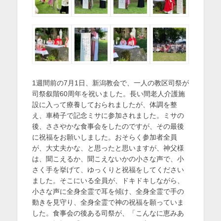
1週間前の7月1日、新潟教会で、一人の教区司祭が
司祭叙階60周年を祝いました。長い間老人介護施
設に入って療養しておられましたが、体調を整
え、車椅子で記念ミサに参加されました。ミサの
後、ささやかな食事会をしたのですが、その最後
に祝福をお願いしました。おそらく参加者全員
が、大丈夫かな、と思ったと思いますが、神父様
は、聞こえるか、聞こえないかの小さな声で、小
さく手を挙げて、ゆっくりと祝福をしてください
ました。そこにいる全員が、ドキドキしながら、
小さな声に全身全霊で耳を傾け、全身全霊で手の
動きを見守り、全身全霊で神の祝福を願っていま
した。食事会の後ある司祭が、「こんなに恵みあ