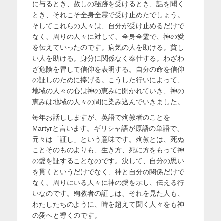
に与るとき、赦しの秘跡を受けるとき、話を聞く
とき、それこそ全身全霊で受け止めたでしょう。
そしてこれらの人々は、自分が受け止めるだけで
なく、周りの人々に対して、全身全霊で、神の愛
を伝えていったのです。病気の人を助ける。貧し
い人を助ける。身分に関係なく奉仕する。わざわ
ざ危険を冒して信仰を表明する。自分の命を信仰
の証しのために捧げる。こうした行いによって、
地域の人々の心は神の恵みに開かれていき、神の
恵みは地域の人々の間に染み込んでいきました。
毎年お話ししますが、英語で殉教者のことを
Martyrと言います。ギリシャ語が原語の単語で、
元々は「証し」という意味です。殉教とは、死ぬ
ことそのものよりも、生き方、死に方をもって神
の愛を証することなのです。決して、自分の思い
を貫くというだけでなく、神と自分の関係だけで
なく、周りにいる人々に神の愛を示し、伝える行
いなのです。殉教者の証しは、それを見た人も、
わたしたちのように、時を超えて聞く人々をも神
の愛へと導くのです。