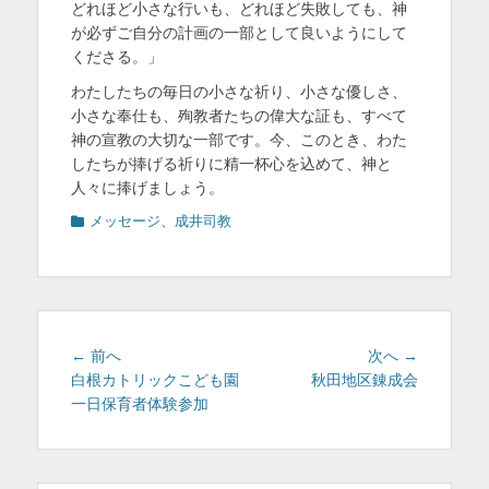
どれほど小さな行いも、どれほど失敗しても、神
が必ずご自分の計画の一部として良いようにして
くださる。」
わたしたちの毎日の小さな祈り、小さな優しさ、
小さな奉仕も、殉教者たちの偉大な証も、すべて
神の宣教の大切な一部です。今、このとき、わた
したちが捧げる祈りに精一杯心を込めて、神と
人々に捧げましょう。
カ
メッセージ
、
成井司教
テ
ゴ
リ
ー
投
前
次
← 前へ
次へ →
稿
の
の
白根カトリックこども園
秋田地区錬成会
投
投
一日保育者体験参加
ナ
稿:
稿:
ビ
ゲ
ー