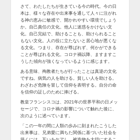
さて、わたしたちが生きている今の時代。今の日
本は、様々な存在や出来事を通して人々に注がれ
る神の恵みに敏感で、開かれやすい環境でしょう
か。自己責任の文化。他人に迷惑をかけない文
化。自己完結で、助けることも、助けられること
もない文化。人の役に立たないと居心地が悪くな
る文化。つまり、存在が尊ばれず、何かができる
ことが尊ばれる文化。コロナ禍以降、ますますこ
うした傾向が強くなっているように感じます。
ある意味、殉教者たちが行ったことは真逆の文化
ですね。病気の人を助ける。貧しい人を助ける。
わざわざ危険を冒して信仰を表明する。自分の命
を信仰の証しのために捧げる。
教皇フランシスコは、2021年の世界平和の日メッ
セージで、コロナ禍の影響について触れた後に、
次のように述べています。
「この一年の間に人類の歩みに刻まれたこうした
出来事は、兄弟愛に満ちた関係に基づいた社会を
築くには、互いをケアし、被造物を大切にするこ