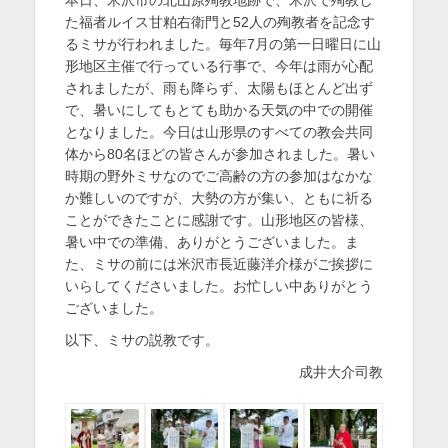
日
者
を
た福者ルイス甘粕右衛門と52人の殉教者を記念す
るミサが行われました。毎年7月の第一日曜日に山
表
形地区主催で行っている行事で、今年は雨が心配
示
されましたが、雨も降らず、太陽もほとんど出ず
で、暑いにしてもとても助かる天気の中での開催
となりました。今日は山形県のすべての教会共同
体から80名ほどの皆さんが参加されました。暑い
時期の野外ミサなのでご高齢の方の参加はなかな
か難しいのですが、大勢の方が集い、ともに祈る
ことができたことに感謝です。山形地区の皆様、
暑い中での準備、ありがとうございました。ま
た、ミサの前には米沢市長近藤洋介様がご挨拶に
いらしてくださいました。お忙しい中ありがとう
ございました。
以下、ミサの説教です。
成井大介司教