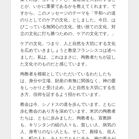
とが、いかに重要であるかを教えてくれます。で
すから、このメッセージのテーマを「平和への道
のりとしてのケアの文化」としました。今日、は
びこっている無関心の文化、使い捨ての文化、対
立の文化に打ち勝つための、ケアの文化です。」
ケアの文化。つまり、人と自然を大切にする文化
を広めていきましょうと教皇フランシスコは述べ
ました。私は、これはまさに、殉教者たちが証し
た文化そのものだと感じています。
殉教者を模範としていただいているわたしたち
は、身分や立場、財産の有無に関係なく、神の愛
をしっかりと受け止め、人と自然を大切にする生
き方、信仰を証するよう招かれています。
教会は今、シノドスの道を歩んでいます。ともに
歩む教会のあり方を深めています。米沢の殉教者
たちは、ともに歩みました。殉教者も、宣教師
も、キリシタンの組の人々も。貧しい人、病気の
人、身寄りのない人とも。そして、殿様も、役人
も、町の人も。みんなでともに歩み、神の恵みが