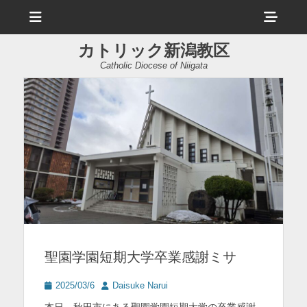
メ
ヘ
ニ
ュ
ッ
ー
カトリック新潟教区
ダ
Catholic Diocese of Niigata
ー
サ
イ
ド
バ
ー
コ
ン
聖園学園短期大学卒業感謝ミサ
テ
ン
投
投
2025/03/6
Daisuke Narui
稿
稿
ツ
本日、秋田市にある聖園学園短期大学の卒業感謝