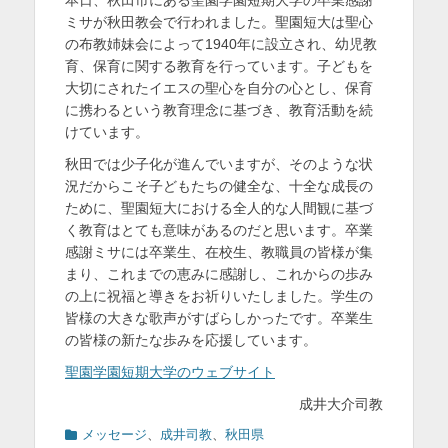
日
者
を
ミサが秋田教会で行われました。聖園短大は聖心
の布教姉妹会によって1940年に設立され、幼児教
表
育、保育に関する教育を行っています。子どもを
示
大切にされたイエスの聖心を自分の心とし、保育
に携わるという教育理念に基づき、教育活動を続
けています。
秋田では少子化が進んでいますが、そのような状
況だからこそ子どもたちの健全な、十全な成長の
ために、聖園短大における全人的な人間観に基づ
く教育はとても意味があるのだと思います。卒業
感謝ミサには卒業生、在校生、教職員の皆様が集
まり、これまでの恵みに感謝し、これからの歩み
の上に祝福と導きをお祈りいたしました。学生の
皆様の大きな歌声がすばらしかったです。卒業生
の皆様の新たな歩みを応援しています。
聖園学園短期大学のウェブサイト
成井大介司教
カ
メッセージ
、
成井司教
、
秋田県