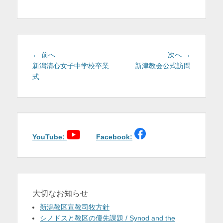
テ
ゴ
リ
ー
投
前
次
← 前へ
次へ →
稿
の
の
新潟清心女子中学校卒業
新津教会公式訪問
投
投
式
ナ
稿:
稿:
ビ
ゲ
ー
シ
ョ
YouTube:
Facebook:
ン
大切なお知らせ
新潟教区宣教司牧方針
シノドスと教区の優先課題 / Synod and the