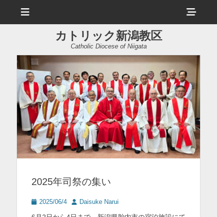
メ
ヘ
ニ
ュ
ッ
ー
カトリック新潟教区
ダ
Catholic Diocese of Niigata
ー
サ
イ
ド
バ
ー
コ
ン
2025年司祭の集い
テ
ン
投
投
2025/06/4
Daisuke Narui
稿
稿
ツ