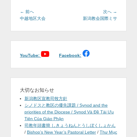
投
前
次
← 前へ
次へ →
稿
の
の
中越地区大会
新潟教会国際ミサ
投
投
ナ
稿:
稿:
ビ
ゲ
ー
シ
YouTube:
Facebook:
ョ
ン
大切なお知らせ
新潟教区宣教司牧方針
シノドスと教区の優先課題 / Synod and the
priorities of the Diocese / Synod Và Đề Tài Ưu
Tiên Của Giáo Phận
司教年頭書簡 しきょうねんとうしぼくしょかん
/
Bishop’s New Year’s Pastoral Letter
/
Thư Mục