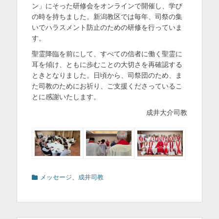
ン」にそった研修会をオンラインで開催し、学び
の時を持ちました。新潟教区では毎年、司祭の集
いでハラスメント防止のための研修を行っていま
す。
聖霊降臨を前にして、すべての信者に働く聖霊に
耳を傾け、ともに歩むことの大切さを再確認する
ときとなりました。日頃から、司祭団のため、ま
た司教のためにお祈り、ご支援くださっているこ
とに感謝いたします。
成井大介司教
カ
メッセージ
、
成井司教
テ
ゴ
リ
ー