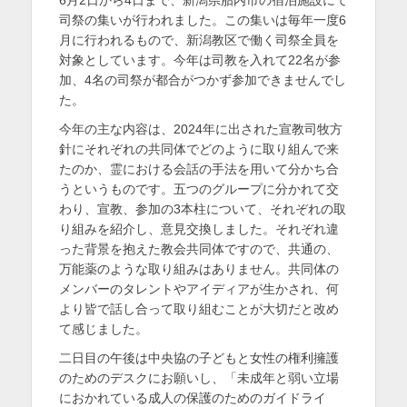
6月2日から4日まで、新潟県胎内市の宿泊施設にて
日
者
を
司祭の集いが行われました。この集いは毎年一度6
月に行われるもので、新潟教区で働く司祭全員を
表
対象としています。今年は司教を入れて22名が参
示
加、4名の司祭が都合がつかず参加できませんでし
た。
今年の主な内容は、2024年に出された宣教司牧方
針にそれぞれの共同体でどのように取り組んで来
たのか、霊における会話の手法を用いて分かち合
うというものです。五つのグループに分かれて交
わり、宣教、参加の3本柱について、それぞれの取
り組みを紹介し、意見交換しました。それぞれ違
った背景を抱えた教会共同体ですので、共通の、
万能薬のような取り組みはありません。共同体の
メンバーのタレントやアイディアが生かされ、何
より皆で話し合って取り組むことが大切だと改め
て感じました。
二日目の午後は中央協の子どもと女性の権利擁護
のためのデスクにお願いし、「未成年と弱い立場
におかれている成人の保護のためのガイドライ