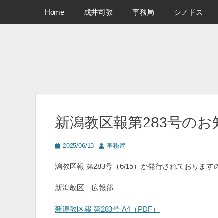
メインメニュー
コ
Home
成井司教
事務局
シノドス
ン
テ
ン
ツ
へ
ス
キ
ッ
プ
新潟教区報第283号のお
投
投
2025/06/18
事務局
稿
稿
日
者
潟教区報 第283号（6/15）が発行されておりま
新潟教区 広報部
新潟教区報 第283号 A4（PDF）