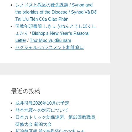
シノドスと教区の優先課題 / Synod and
を
the priorities of the Diocese / Synod Và Đề
表
Tài Ưu Tiên Của Giáo Phận
示
司教年頭書簡 しきょうねんとうしぼくし
ょかん
/
Bishop’s New Year’s Pastoral
Letter
/
Thư Mục vụ đầu năm
セクシャル･ハラスメント相談窓口
最近の投稿
成井司教2026年10月の予定
熊本地震への対応について
日本カトリック幼保連盟、第63回教職員
研修大会 新潟大会
新潟教区報 第286号発行のお知らせ