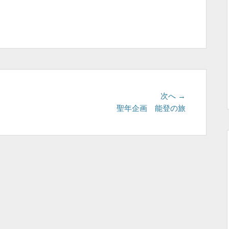
次
次へ →
の
聖年企画 能登の旅
投
稿: