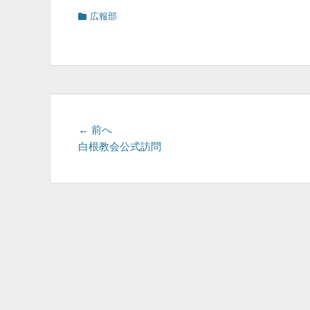
カ
広報部
テ
ゴ
リ
ー
投
前
← 前へ
の
白根教会公式訪問
稿
投
ナ
稿:
ビ
ゲ
ー
シ
ョ