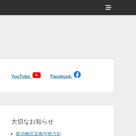
ヘ
ッ
ダ
ー
サ
イ
ド
バ
YouTube:
Facebook:
ー
コ
ン
テ
大切なお知らせ
ン
ツ
新潟教区宣教司牧方針