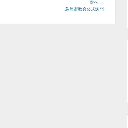
次
次へ →
の
鳥屋野教会公式訪問
投
稿: