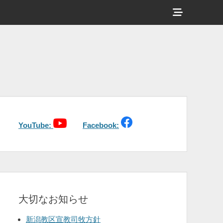
ヘ
ッ
ダ
ー
サ
イ
ド
バ
YouTube:
Facebook:
ー
コ
ン
テ
大切なお知らせ
ン
ツ
新潟教区宣教司牧方針