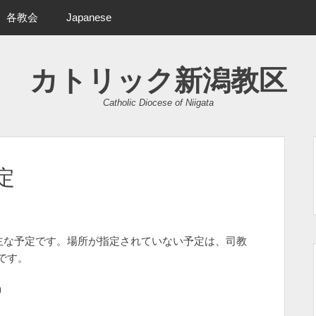
各教会
Japanese
カトリック新潟教区
Catholic Diocese of Niigata
定
の主な予定です。場所が指定されていない予定は、司教
です。
）