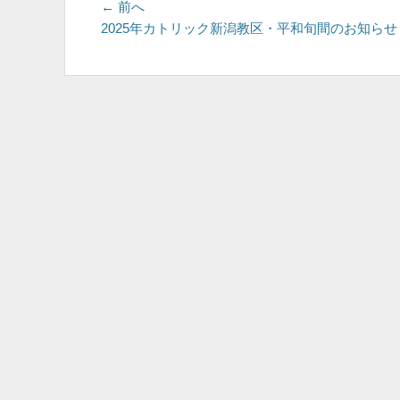
投
前
← 前へ
の
2025年カトリック新潟教区・平和旬間のお知らせ
稿
投
ナ
稿:
ビ
ゲ
ー
シ
ョ
ン