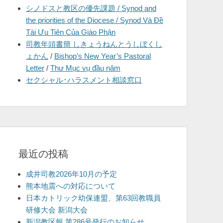
シノドスと教区の優先課題 / Synod and
を
the priorities of the Diocese / Synod Và Đề
表
Tài Ưu Tiên Của Giáo Phận
示
司教年頭書簡 しきょうねんとうしぼくし
ょかん
/
Bishop’s New Year’s Pastoral
Letter
/
Thư Mục vụ đầu năm
セクシャル･ハラスメント相談窓口
最近の投稿
成井司教2026年10月の予定
熊本地震への対応について
日本カトリック幼保連盟、第63回教職員
研修大会 新潟大会
新潟教区報 第286号発行のお知らせ