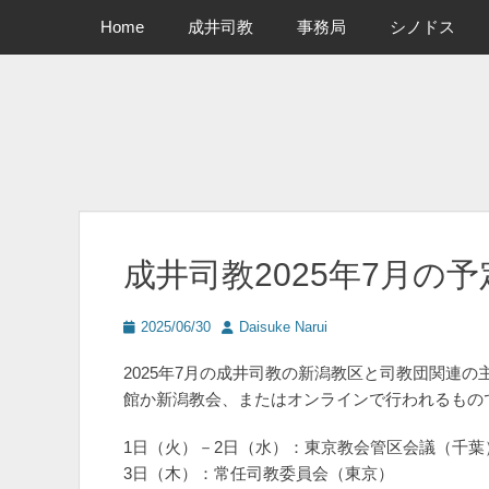
メインメニュー
コ
Home
成井司教
事務局
シノドス
ン
テ
ン
ツ
へ
ス
キ
ッ
プ
成井司教2025年7月の予
投
投
2025/06/30
Daisuke Narui
稿
稿
日
者
2025年7月の成井司教の新潟教区と司教団関連
館か新潟教会、またはオンラインで行われるもの
1日（火）－2日（水）：東京教会管区会議（千葉
3日（木）：常任司教委員会（東京）