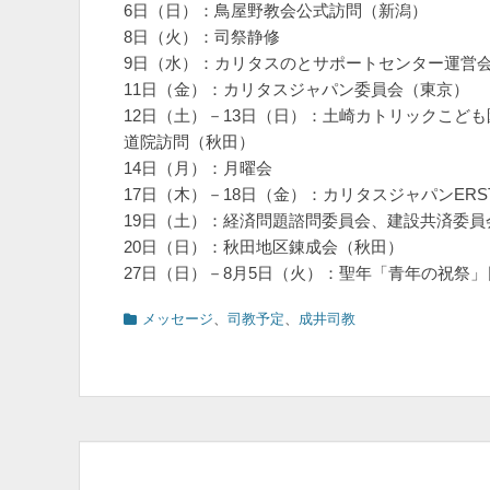
6日（日）：鳥屋野教会公式訪問（新潟）
8日（火）：司祭静修
9日（水）：カリタスのとサポートセンター運営
11日（金）：カリタスジャパン委員会（東京）
12日（土）－13日（日）：土崎カトリックこど
道院訪問（秋田）
14日（月）：月曜会
17日（木）－18日（金）：カリタスジャパンER
19日（土）：経済問題諮問委員会、建設共済委員
20日（日）：秋田地区錬成会（秋田）
27日（日）－8月5日（火）：聖年「青年の祝祭
カ
メッセージ
、
司教予定
、
成井司教
テ
ゴ
リ
ー