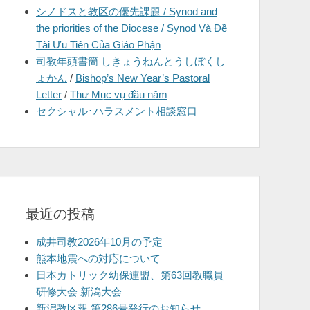
シノドスと教区の優先課題 / Synod and
を
the priorities of the Diocese / Synod Và Đề
表
Tài Ưu Tiên Của Giáo Phận
示
司教年頭書簡 しきょうねんとうしぼくし
ょかん
/
Bishop’s New Year’s Pastoral
Letter
/
Thư Mục vụ đầu năm
セクシャル･ハラスメント相談窓口
最近の投稿
成井司教2026年10月の予定
熊本地震への対応について
日本カトリック幼保連盟、第63回教職員
研修大会 新潟大会
新潟教区報 第286号発行のお知らせ