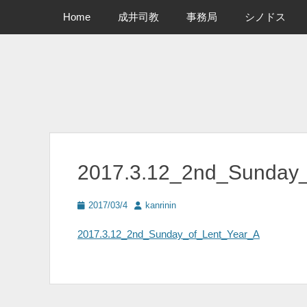
メインメニュー
コ
Home
成井司教
事務局
シノドス
ン
テ
ン
ツ
へ
ス
キ
ッ
プ
2017.3.12_2nd_Sunday_
投
投
2017/03/4
kanrinin
稿
稿
日
者
2017.3.12_2nd_Sunday_of_Lent_Year_A