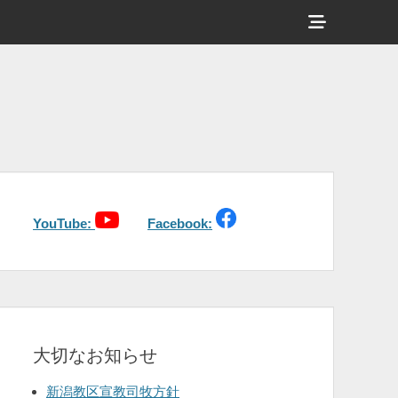
ヘ
ッ
ダ
ー
サ
イ
ド
バ
YouTube:
Facebook:
ー
コ
ン
テ
大切なお知らせ
ン
ツ
新潟教区宣教司牧方針