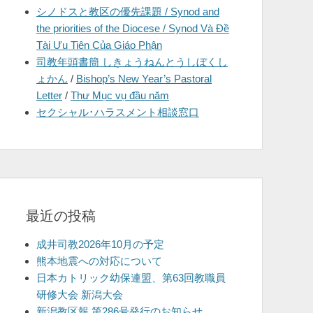
シノドスと教区の優先課題 / Synod and
を
the priorities of the Diocese / Synod Và Đề
表
Tài Ưu Tiên Của Giáo Phận
示
司教年頭書簡 しきょうねんとうしぼくし
ょかん
/
Bishop’s New Year’s Pastoral
Letter
/
Thư Mục vụ đầu năm
セクシャル･ハラスメント相談窓口
最近の投稿
成井司教2026年10月の予定
熊本地震への対応について
日本カトリック幼保連盟、第63回教職員
研修大会 新潟大会
新潟教区報 第286号発行のお知らせ