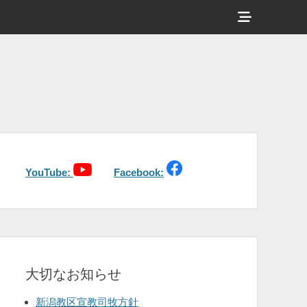
ヘ
ッ
ダ
ー
サ
イ
ド
バ
YouTube:
Facebook:
ー
コ
ン
テ
大切なお知らせ
ン
ツ
新潟教区宣教司牧方針