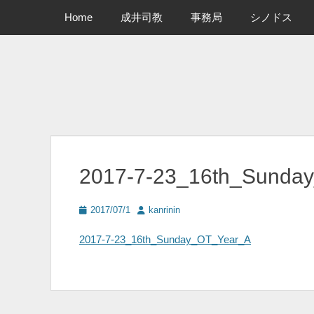
メインメニュー
コ
Home
成井司教
事務局
シノドス
ン
テ
ン
ツ
へ
ス
キ
ッ
プ
2017-7-23_16th_Sunda
投
投
2017/07/1
kanrinin
稿
稿
日
者
2017-7-23_16th_Sunday_OT_Year_A