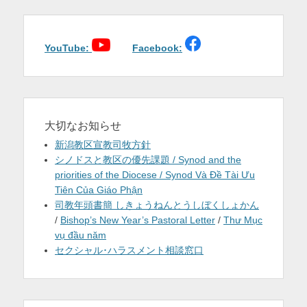
ゲ
を
ー
シ
表
ョ
YouTube:
Facebook:
示
ン
大切なお知らせ
新潟教区宣教司牧方針
シノドスと教区の優先課題 / Synod and the
priorities of the Diocese / Synod Và Đề Tài Ưu
Tiên Của Giáo Phận
司教年頭書簡 しきょうねんとうしぼくしょかん
/
Bishop’s New Year’s Pastoral Letter
/
Thư Mục
vụ đầu năm
セクシャル･ハラスメント相談窓口