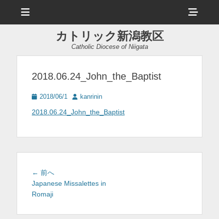
メ
ヘ
ニ
ュ
ッ
ー
カトリック新潟教区
ダ
Catholic Diocese of Niigata
ー
サ
2018.06.24_John_the_Baptist
イ
投
投
2018/06/1
kanrinin
ド
稿
稿
2018.06.24_John_the_Baptist
日
者
バ
ー
コ
ン
投
前
← 前へ
テ
稿
の
Japanese Missalettes in
投
Romaji
ナ
ン
稿:
ビ
ツ