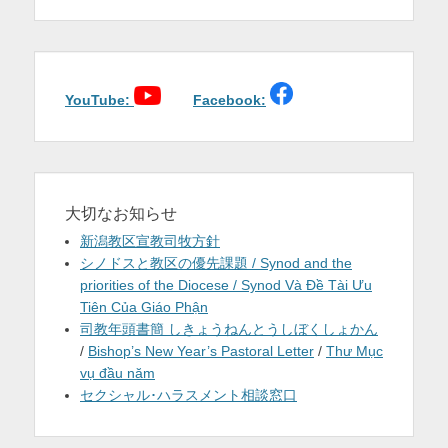
稿:
稿:
ビ
を
ゲ
ー
表
シ
示
ョ
YouTube:
Facebook:
ン
大切なお知らせ
新潟教区宣教司牧方針
シノドスと教区の優先課題 / Synod and the
priorities of the Diocese / Synod Và Đề Tài Ưu
Tiên Của Giáo Phận
司教年頭書簡 しきょうねんとうしぼくしょかん
/
Bishop’s New Year’s Pastoral Letter
/
Thư Mục
vụ đầu năm
セクシャル･ハラスメント相談窓口