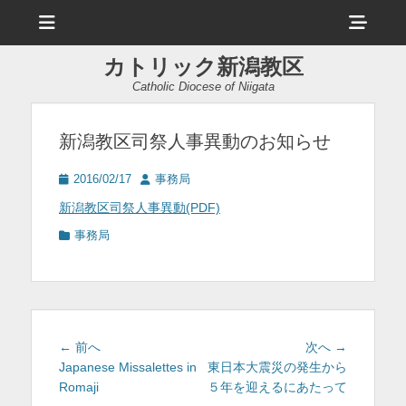
メ
ヘ
ニ
ュ
ッ
ー
カトリック新潟教区
ダ
Catholic Diocese of Niigata
ー
サ
新潟教区司祭人事異動のお知らせ
イ
投
投
2016/02/17
事務局
ド
稿
稿
新潟教区司祭人事異動(PDF)
日
者
バ
カ
事務局
ー
テ
ゴ
コ
リ
ー
ン
テ
投
前
次
← 前へ
次へ →
稿
の
の
Japanese Missalettes in
東日本大震災の発生から
ン
投
投
Romaji
５年を迎えるにあたって
ナ
ツ