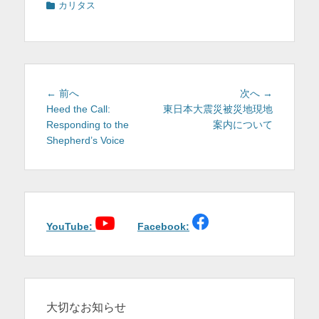
カ
カリタス
を
テ
ゴ
表
リ
示
ー
投
前
次
← 前へ
次へ →
稿
の
の
Heed the Call:
東日本大震災被災地現地
投
投
Responding to the
案内について
ナ
稿:
稿:
Shepherd’s Voice
ビ
ゲ
ー
シ
ョ
YouTube:
Facebook:
ン
大切なお知らせ