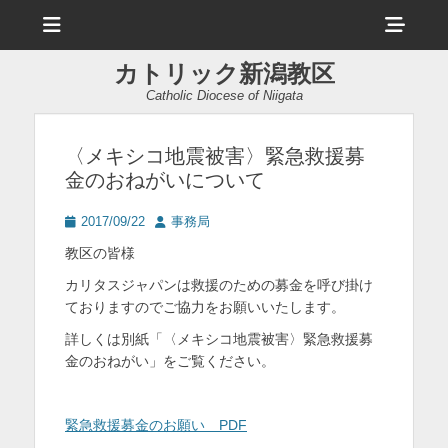
メ
ヘ
ニ
ュ
ッ
ー
カトリック新潟教区
ダ
Catholic Diocese of Niigata
ー
サ
〈メキシコ地震被害〉緊急救援募
金のおねがいについて
イ
ド
投
投
2017/09/22
事務局
稿
稿
バ
教区の皆様
日
者
ー
カリタスジャパンは救援のための募金を呼び掛け
ておりますのでご協力をお願いいたします。
コ
詳しくは別紙「〈メキシコ地震被害〉緊急救援募
ン
金のおねがい」をご覧ください。
テ
ン
緊急救援募金のお願い PDF
ツ