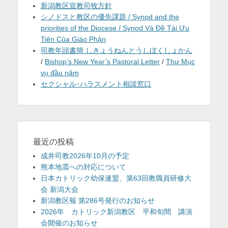
新潟教区宣教司牧方針
シノドスと教区の優先課題 / Synod and the
priorities of the Diocese / Synod Và Đề Tài Ưu
Tiên Của Giáo Phận
司教年頭書簡 しきょうねんとうしぼくしょかん
/
Bishop’s New Year’s Pastoral Letter
/
Thư Mục
vụ đầu năm
セクシャル･ハラスメント相談窓口
最近の投稿
成井司教2026年10月の予定
熊本地震への対応について
日本カトリック幼保連盟、第63回教職員研修大
会 新潟大会
新潟教区報 第286号発行のお知らせ
2026年 カトリック新潟教区 平和旬間 講演
会開催のお知らせ