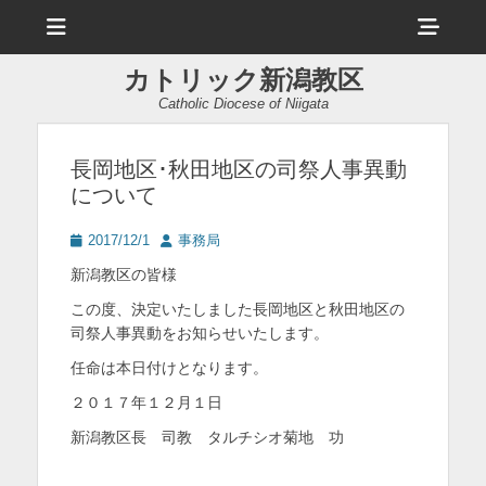
メ
ヘ
ニ
ュ
ッ
ー
カトリック新潟教区
ダ
Catholic Diocese of Niigata
ー
サ
長岡地区･秋田地区の司祭人事異動
について
イ
ド
投
投
2017/12/1
事務局
稿
稿
バ
新潟教区の皆様
日
者
ー
この度、決定いたしました長岡地区と秋田地区の
司祭人事異動をお知らせいたします。
コ
任命は本日付けとなります。
ン
２０１７年１２月１日
テ
新潟教区長 司教 タルチシオ菊地 功
ン
ツ