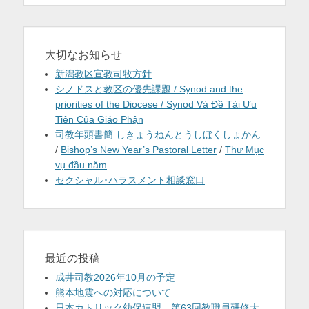
大切なお知らせ
新潟教区宣教司牧方針
シノドスと教区の優先課題 / Synod and the
priorities of the Diocese / Synod Và Đề Tài Ưu
Tiên Của Giáo Phận
司教年頭書簡 しきょうねんとうしぼくしょかん
/
Bishop’s New Year’s Pastoral Letter
/
Thư Mục
vụ đầu năm
セクシャル･ハラスメント相談窓口
最近の投稿
成井司教2026年10月の予定
熊本地震への対応について
日本カトリック幼保連盟、第63回教職員研修大