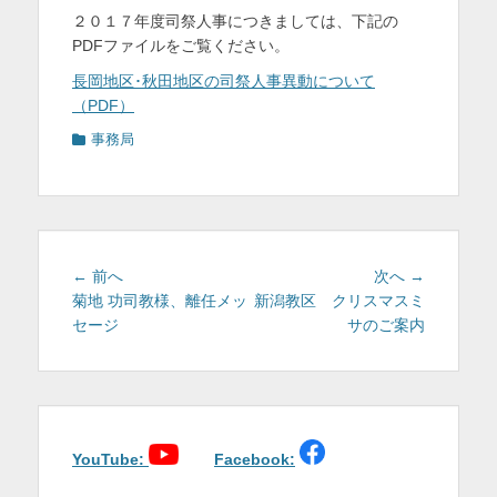
２０１７年度司祭人事につきましては、下記の
を
PDFファイルをご覧ください。
表
長岡地区･秋田地区の司祭人事異動について
示
（PDF）
カ
事務局
テ
ゴ
リ
ー
投
前
次
← 前へ
次へ →
稿
の
の
菊地 功司教様、離任メッ
新潟教区 クリスマスミ
投
投
セージ
サのご案内
ナ
稿:
稿:
ビ
ゲ
ー
シ
ョ
YouTube:
Facebook:
ン