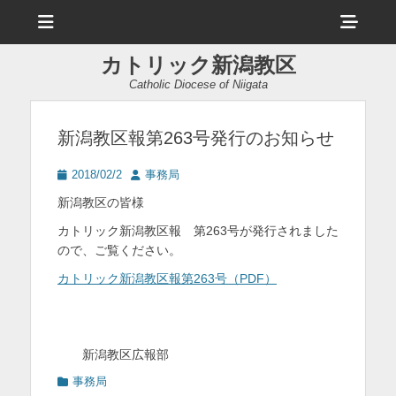
メ
ヘ
ニ
ュ
ッ
ー
カトリック新潟教区
ダ
Catholic Diocese of Niigata
ー
サ
新潟教区報第263号発行のお知らせ
イ
投
投
2018/02/2
事務局
ド
稿
稿
新潟教区の皆様
日
者
バ
カトリック新潟教区報 第263号が発行されました
ー
ので、ご覧ください。
コ
カトリック新潟教区報第263号（PDF）
ン
テ
＿＿＿＿＿＿＿＿＿＿＿＿＿＿＿＿＿＿＿＿＿＿
＿＿
新潟教区広報部
ン
カ
事務局
ツ