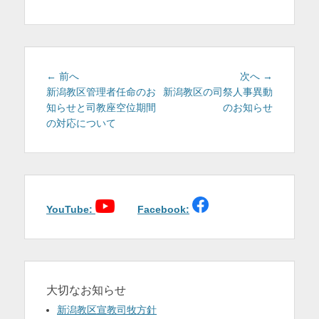
テ
を
ゴ
リ
表
ー
示
投
前
次
← 前へ
次へ →
稿
の
の
新潟教区管理者任命のお
新潟教区の司祭人事異動
投
投
知らせと司教座空位期間
のお知らせ
ナ
稿:
稿:
の対応について
ビ
ゲ
ー
シ
ョ
YouTube:
Facebook:
ン
大切なお知らせ
新潟教区宣教司牧方針