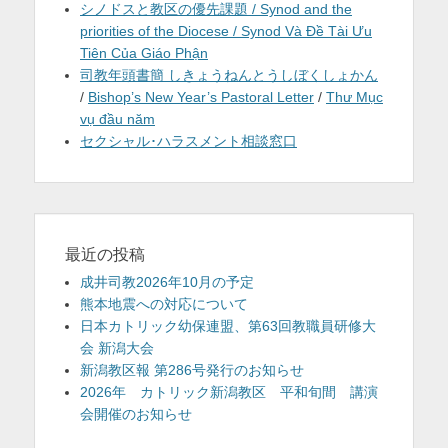
シノドスと教区の優先課題 / Synod and the
priorities of the Diocese / Synod Và Đề Tài Ưu
Tiên Của Giáo Phận
司教年頭書簡 しきょうねんとうしぼくしょかん
/
Bishop’s New Year’s Pastoral Letter
/
Thư Mục
vụ đầu năm
セクシャル･ハラスメント相談窓口
最近の投稿
成井司教2026年10月の予定
熊本地震への対応について
日本カトリック幼保連盟、第63回教職員研修大
会 新潟大会
新潟教区報 第286号発行のお知らせ
2026年 カトリック新潟教区 平和旬間 講演
会開催のお知らせ