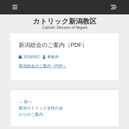
メ
ヘ
ニ
ュ
ッ
ー
カトリック新潟教区
ダ
Catholic Diocese of Niigata
ー
サ
新潟総会のご案内（PDF）
イ
投
投
2018/04/2
事務局
ド
稿
稿
新潟総会のご案内（PDF）
日
者
バ
ー
コ
ン
投
前
← 前へ
テ
稿
の
新潟カトリック女性の会
投
からのご案内
ナ
ン
稿:
ビ
ツ