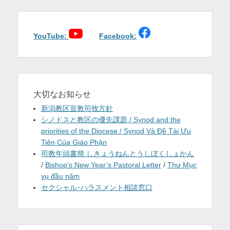
ゲ
を
ー
シ
表
ョ
YouTube:
Facebook:
示
ン
大切なお知らせ
新潟教区宣教司牧方針
シノドスと教区の優先課題 / Synod and the
priorities of the Diocese / Synod Và Đề Tài Ưu
Tiên Của Giáo Phận
司教年頭書簡 しきょうねんとうしぼくしょかん
/
Bishop’s New Year’s Pastoral Letter
/
Thư Mục
vụ đầu năm
セクシャル･ハラスメント相談窓口