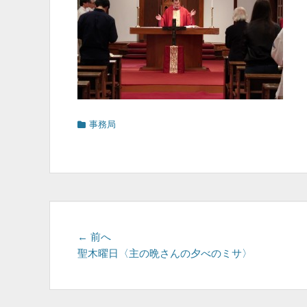
カ
事務局
テ
ゴ
リ
ー
投
前
← 前へ
の
聖木曜日〈主の晩さんの夕べのミサ〉
稿
投
ナ
稿: