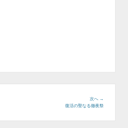
次
次へ →
の
復活の聖なる徹夜祭
投
稿: