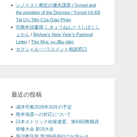
シノドスと教区の優先課題 / Synod and
を
the priorities of the Diocese / Synod Và Đề
表
Tài Ưu Tiên Của Giáo Phận
示
司教年頭書簡 しきょうねんとうしぼくし
ょかん
/
Bishop’s New Year’s Pastoral
Letter
/
Thư Mục vụ đầu năm
セクシャル･ハラスメント相談窓口
最近の投稿
成井司教2026年10月の予定
熊本地震への対応について
日本カトリック幼保連盟、第63回教職員
研修大会 新潟大会
新潟教区報 第286号発行のお知らせ