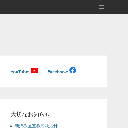
ヘ
ッ
ダ
ー
サ
イ
ド
バ
YouTube:
Facebook:
ー
コ
ン
テ
大切なお知らせ
ン
ツ
新潟教区宣教司牧方針