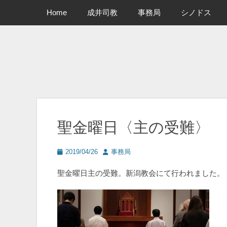
メインメニュー
コ
Home
成井司教
事務局
シノドス
ン
テ
ン
ツ
へ
ス
キ
ッ
プ
聖金曜日〈主の受難〉
投
投
2019/04/26
事務局
稿
稿
日
者
聖金曜日主の受難。新潟教会にて行われました。