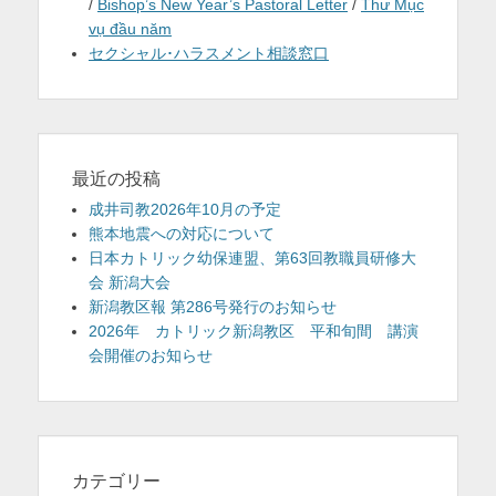
/
Bishop’s New Year’s Pastoral Letter
/
Thư Mục
vụ đầu năm
セクシャル･ハラスメント相談窓口
最近の投稿
成井司教2026年10月の予定
熊本地震への対応について
日本カトリック幼保連盟、第63回教職員研修大
会 新潟大会
新潟教区報 第286号発行のお知らせ
2026年 カトリック新潟教区 平和旬間 講演
会開催のお知らせ
カテゴリー