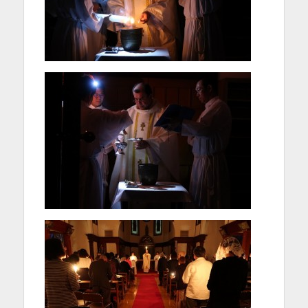
を
表
示