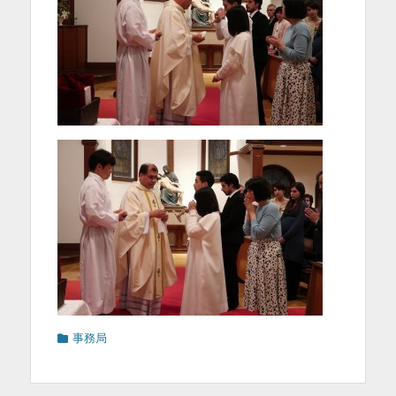
カ
事務局
テ
ゴ
リ