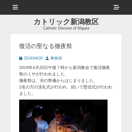
メ
ヘ
ニ
ュ
ッ
ー
カトリック新潟教区
ダ
Catholic Diocese of Niigata
ー
サ
復活の聖なる徹夜祭
イ
投
投
2019/04/26
事務局
ド
稿
稿
2019年4月20日午後７時から新潟教会で復活徹夜
日
者
バ
祭のミサが行われました。
徹夜祭は、光の祭儀からはじまりました。
ー
2名の方の洗礼式が行われ、続いて堅信式が行われ
コ
ました。
ン
テ
ン
ツ