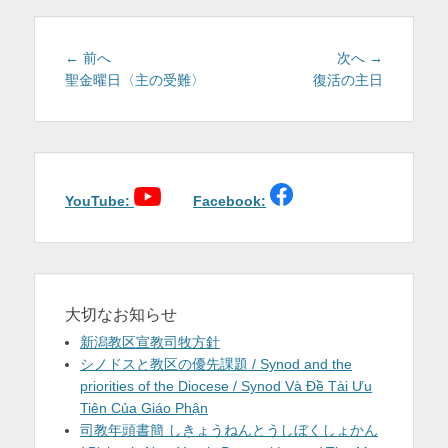
ー
投
前
次
← 前へ
次へ →
稿
の
の
聖金曜日〈主の受難〉
復活の主日
投
投
ナ
稿:
稿:
ビ
ゲ
ー
シ
YouTube:
Facebook:
ョ
ン
大切なお知らせ
新潟教区宣教司牧方針
シノドスと教区の優先課題 / Synod and the
priorities of the Diocese / Synod Và Đề Tài Ưu
Tiên Của Giáo Phận
司教年頭書簡 しきょうねんとうしぼくしょかん