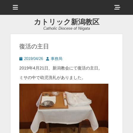
メ
ヘ
ニ
ュ
ッ
ー
カトリック新潟教区
ダ
Catholic Diocese of Niigata
ー
サ
復活の主日
イ
投
投
2019/04/26
事務局
ド
稿
稿
2019年4月21日、新潟教会にて復活の主日。
日
者
バ
ミサの中で幼児洗礼がありました。
ー
コ
ン
テ
ン
ツ