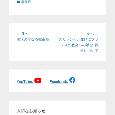
カ
事務局
テ
ゴ
リ
ー
投
前
次
← 前へ
次へ →
稿
の
の
復活の聖なる徹夜祭
スリランカ、並びにフラ
投
投
ンスの教会への献金･募
ナ
稿:
稿:
金について
ビ
ゲ
ー
シ
ョ
YouTube:
Facebook:
ン
大切なお知らせ