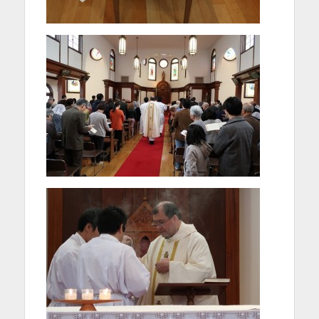
を
表
示