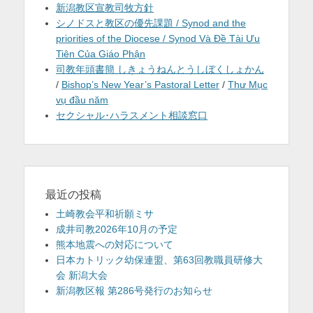
新潟教区宣教司牧方針
シノドスと教区の優先課題 / Synod and the
priorities of the Diocese / Synod Và Đề Tài Ưu
Tiên Của Giáo Phận
司教年頭書簡 しきょうねんとうしぼくしょかん
/
Bishop’s New Year’s Pastoral Letter
/
Thư Mục
vụ đầu năm
セクシャル･ハラスメント相談窓口
最近の投稿
土崎教会平和祈願ミサ
成井司教2026年10月の予定
熊本地震への対応について
日本カトリック幼保連盟、第63回教職員研修大
会 新潟大会
新潟教区報 第286号発行のお知らせ