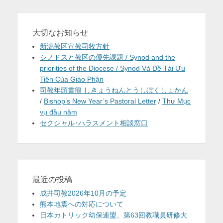
大切なお知らせ
新潟教区宣教司牧方針
シノドスと教区の優先課題 / Synod and the
priorities of the Diocese / Synod Và Đề Tài Ưu
Tiên Của Giáo Phận
司教年頭書簡 しきょうねんとうしぼくしょかん
/
Bishop’s New Year’s Pastoral Letter
/
Thư Mục
vụ đầu năm
セクシャル･ハラスメント相談窓口
最近の投稿
成井司教2026年10月の予定
熊本地震への対応について
日本カトリック幼保連盟、第63回教職員研修大