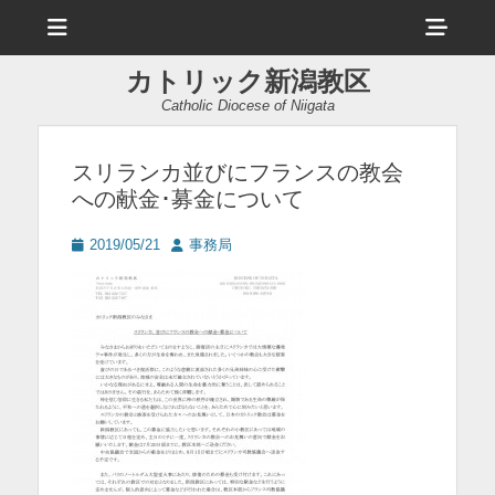
メ
ヘ
ニ
ュ
ッ
ー
カトリック新潟教区
ダ
Catholic Diocese of Niigata
ー
サ
スリランカ並びにフランスの教会
への献金･募金について
イ
ド
投
投
2019/05/21
事務局
稿
稿
バ
日
者
ー
コ
ン
テ
ン
ツ