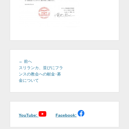
を
表
示
投
前
← 前へ
稿
の
スリランカ、並びにフラ
投
ンスの教会への献金･募
ナ
稿:
金について
ビ
ゲ
ー
シ
ョ
YouTube:
Facebook:
ン