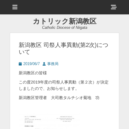
メ
ヘ
ニ
ュ
ッ
ー
カトリック新潟教区
ダ
Catholic Diocese of Niigata
ー
サ
新潟教区 司祭人事異動(第2次)につ
いて
イ
ド
投
投
2019/06/7
事務局
稿
稿
バ
新潟教区の皆様
日
者
ー
この度2019年度の司祭人事異動（第２次）が決定
しましたので、お知らせします。
コ
新潟教区管理者 大司教タルチシオ菊地 功
ン
テ
ン
ツ