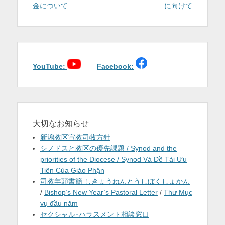
稿:
稿:
金について
に向けて
ビ
ゲ
ー
シ
ョ
YouTube:
Facebook:
ン
大切なお知らせ
新潟教区宣教司牧方針
シノドスと教区の優先課題 / Synod and the
priorities of the Diocese / Synod Và Đề Tài Ưu
Tiên Của Giáo Phận
司教年頭書簡 しきょうねんとうしぼくしょかん
/
Bishop’s New Year’s Pastoral Letter
/
Thư Mục
vụ đầu năm
セクシャル･ハラスメント相談窓口