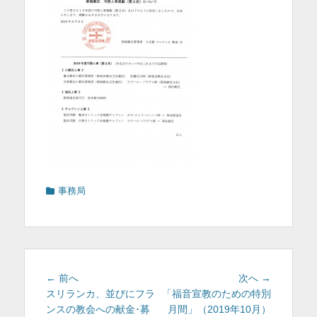
を
表
示
カ
事務局
テ
ゴ
リ
ー
投
前
次
← 前へ
次へ →
稿
の
の
スリランカ、並びにフラ
「福音宣教のための特別
投
投
ンスの教会への献金･募
月間」（2019年10月）
ナ