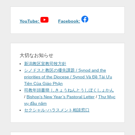
ゲ
を
ー
シ
表
ョ
YouTube:
Facebook:
示
ン
大切なお知らせ
新潟教区宣教司牧方針
シノドスと教区の優先課題 / Synod and the
priorities of the Diocese / Synod Và Đề Tài Ưu
Tiên Của Giáo Phận
司教年頭書簡 しきょうねんとうしぼくしょかん
/
Bishop’s New Year’s Pastoral Letter
/
Thư Mục
vụ đầu năm
セクシャル･ハラスメント相談窓口