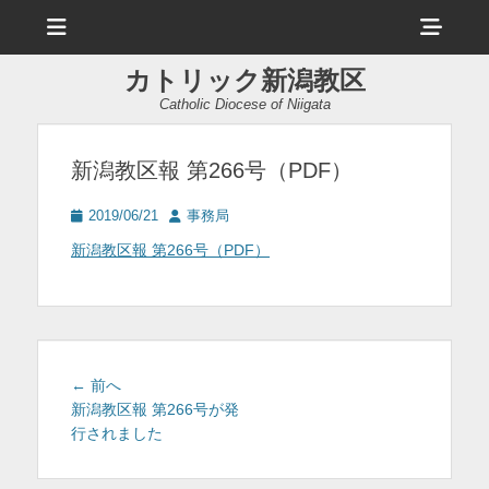
メ
ヘ
ニ
ュ
ッ
ー
カトリック新潟教区
ダ
Catholic Diocese of Niigata
ー
サ
新潟教区報 第266号（PDF）
イ
投
投
2019/06/21
事務局
ド
稿
稿
新潟教区報 第266号（PDF）
日
者
バ
ー
コ
ン
投
前
← 前へ
テ
稿
の
新潟教区報 第266号が発
投
行されました
ナ
ン
稿:
ビ
ツ