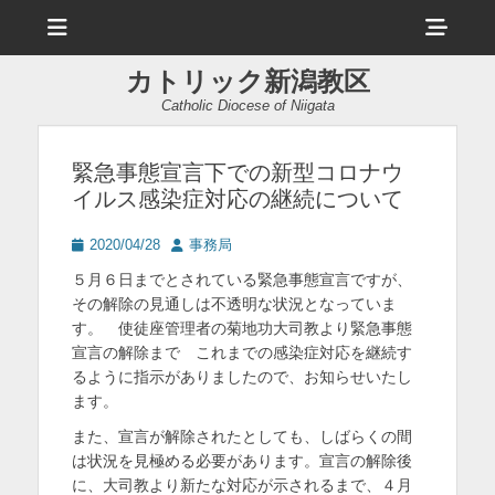
メ
ヘ
ニ
ュ
ッ
ー
カトリック新潟教区
ダ
Catholic Diocese of Niigata
ー
サ
緊急事態宣言下での新型コロナウ
イルス感染症対応の継続について
イ
ド
投
投
2020/04/28
事務局
稿
稿
バ
５月６日までとされている緊急事態宣言ですが、
日
者
その解除の見通しは不透明な状況となっていま
ー
す。 使徒座管理者の菊地功大司教より緊急事態
コ
宣言の解除まで これまでの感染症対応を継続す
るように指示がありましたので、お知らせいたし
ン
ます。
テ
また、宣言が解除されたとしても、しばらくの間
ン
は状況を見極める必要があります。宣言の解除後
ツ
に、大司教より新たな対応が示されるまで、４月