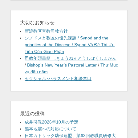
大切なお知らせ
新潟教区宣教司牧方針
シノドスと教区の優先課題 / Synod and the
priorities of the Diocese / Synod Và Đề Tài Ưu
Tiên Của Giáo Phận
司教年頭書簡 しきょうねんとうしぼくしょかん
/
Bishop’s New Year’s Pastoral Letter
/
Thư Mục
vụ đầu năm
セクシャル･ハラスメント相談窓口
最近の投稿
成井司教2026年10月の予定
熊本地震への対応について
日本カトリック幼保連盟、第63回教職員研修大