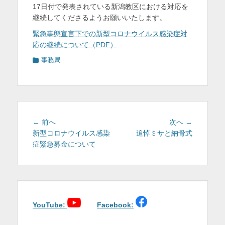
17日付で発表されている新潟教区における対応を
を
継続してくださるようお願いいたします。
表
緊急事態宣言下での新型コロナウイルス感染症対
示
応の継続について（PDF）
カ
事務局
テ
ゴ
リ
ー
投
前
次
← 前へ
次へ →
稿
の
の
新型コロナウイルス感染
追悼ミサと納骨式
投
投
症緊急募金について
ナ
稿:
稿:
ビ
ゲ
ー
シ
ョ
YouTube:
Facebook:
ン