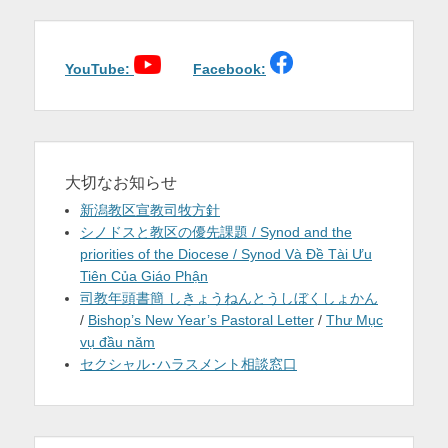
ー
シ
ョ
YouTube:
Facebook:
ン
大切なお知らせ
新潟教区宣教司牧方針
シノドスと教区の優先課題 / Synod and the
priorities of the Diocese / Synod Và Đề Tài Ưu
Tiên Của Giáo Phận
司教年頭書簡 しきょうねんとうしぼくしょかん
/
Bishop’s New Year’s Pastoral Letter
/
Thư Mục
vụ đầu năm
セクシャル･ハラスメント相談窓口