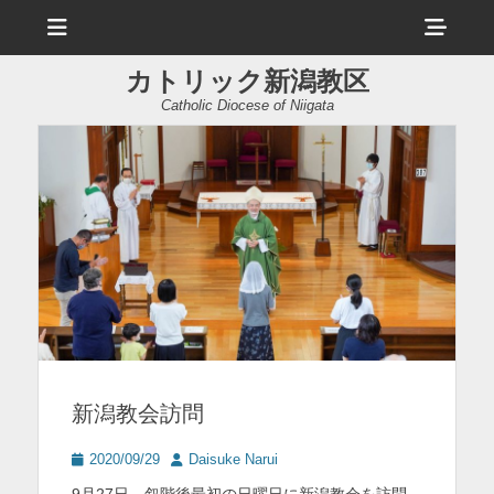
メ
ヘ
ニ
ュ
ッ
ー
カトリック新潟教区
ダ
Catholic Diocese of Niigata
ー
サ
イ
ド
バ
ー
コ
ン
新潟教会訪問
テ
ン
投
投
2020/09/29
Daisuke Narui
稿
稿
ツ
9月27日、叙階後最初の日曜日に新潟教会を訪問