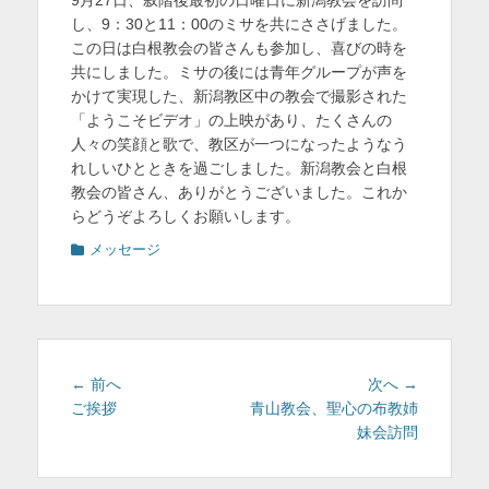
日
者
を
し、9：30と11：00のミサを共にささげました。
この日は白根教会の皆さんも参加し、喜びの時を
表
共にしました。ミサの後には青年グループが声を
示
かけて実現した、新潟教区中の教会で撮影された
「ようこそビデオ」の上映があり、たくさんの
人々の笑顔と歌で、教区が一つになったようなう
れしいひとときを過ごしました。新潟教会と白根
教会の皆さん、ありがとうございました。これか
らどうぞよろしくお願いします。
カ
メッセージ
テ
ゴ
リ
ー
投
前
次
← 前へ
次へ →
稿
の
の
ご挨拶
青山教会、聖心の布教姉
投
投
妹会訪問
ナ
稿:
稿:
ビ
ゲ