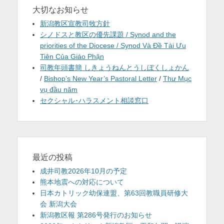
大切なお知らせ
新潟教区宣教司牧方針
シノドスと教区の優先課題 / Synod and the
priorities of the Diocese / Synod Và Đề Tài Ưu
Tiên Của Giáo Phận
司教年頭書簡 しきょうねんとうしぼくしょかん
/
Bishop’s New Year’s Pastoral Letter
/
Thư Mục
vụ đầu năm
セクシャル･ハラスメント相談窓口
最近の投稿
成井司教2026年10月の予定
熊本地震への対応について
日本カトリック幼保連盟、第63回教職員研修大
会 新潟大会
新潟教区報 第286号発行のお知らせ