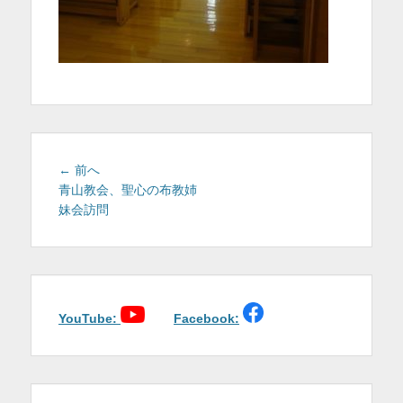
を
表
示
投
前
← 前へ
稿
の
青山教会、聖心の布教姉
投
妹会訪問
ナ
稿:
ビ
ゲ
ー
シ
ョ
YouTube:
Facebook:
ン