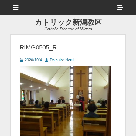
メ
ヘ
ニ
ュ
ッ
ー
カトリック新潟教区
ダ
Catholic Diocese of Niigata
ー
サ
RIMG0505_R
イ
投
投
2020/10/4
Daisuke Narui
ド
稿
稿
日
者
バ
ー
コ
ン
テ
ン
ツ