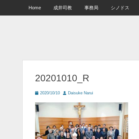
メインメニュー
コ
Home
成井司教
事務局
シノドス
ン
テ
ン
ツ
へ
ス
キ
ッ
プ
20201010_R
投
投
2020/10/10
Daisuke Narui
稿
稿
日
者