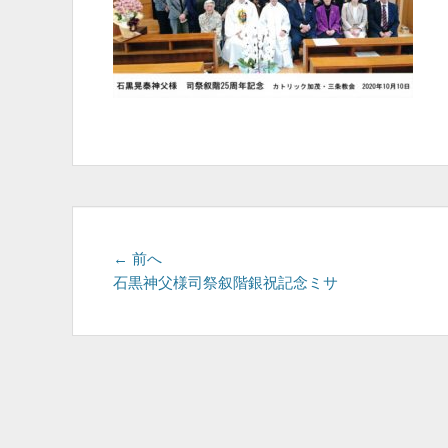
投
前
← 前へ
の
石黒神父様司祭叙階銀祝記念ミサ
稿
投
ナ
稿:
ビ
ゲ
ー