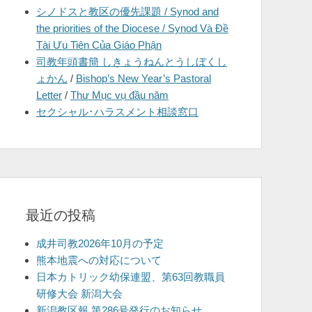
シノドスと教区の優先課題 / Synod and
を
the priorities of the Diocese / Synod Và Đề
表
Tài Ưu Tiên Của Giáo Phận
示
司教年頭書簡 しきょうねんとうしぼくし
ょかん
/
Bishop’s New Year’s Pastoral
Letter
/
Thư Mục vụ đầu năm
セクシャル･ハラスメント相談窓口
最近の投稿
成井司教2026年10月の予定
熊本地震への対応について
日本カトリック幼保連盟、第63回教職員
研修大会 新潟大会
新潟教区報 第286号発行のお知らせ