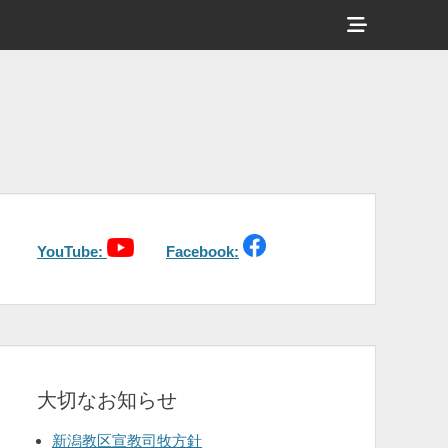
ヘ
ッ
ダ
ー
サ
イ
ド
バ
YouTube:
Facebook:
ー
コ
ン
テ
大切なお知らせ
ン
ツ
新潟教区宣教司牧方針