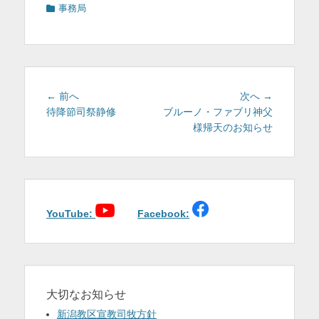
カ
事務局
テ
ゴ
リ
ー
投
前
次
← 前へ
次へ →
稿
の
の
待降節司祭静修
ブルーノ・ファブリ神父
投
投
様帰天のお知らせ
ナ
稿:
稿:
ビ
ゲ
ー
シ
ョ
YouTube:
Facebook:
ン
大切なお知らせ
新潟教区宣教司牧方針