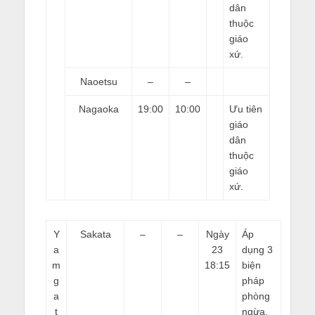
dân
thuộc
giáo
xứ.
Naoetsu
–
–
Nagaoka
19:00
10:00
Ưu tiên
giáo
dân
thuộc
giáo
xứ.
Y
Sakata
–
–
Ngày
Áp
a
23
dụng 3
m
18:15
biện
g
pháp
a
phòng
t
ngừa,