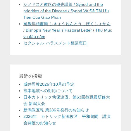
シノドスと教区の優先課題 / Synod and the
priorities of the Diocese / Synod Và Đề Tài Ưu
Tiên Của Giáo Phận
司教年頭書簡 しきょうねんとうしぼくしょかん
/
Bishop’s New Year’s Pastoral Letter
/
Thư Mục
vụ đầu năm
セクシャル･ハラスメント相談窓口
最近の投稿
成井司教2026年10月の予定
熊本地震への対応について
日本カトリック幼保連盟、第63回教職員研修大
会 新潟大会
新潟教区報 第286号発行のお知らせ
2026年 カトリック新潟教区 平和旬間 講演
会開催のお知らせ