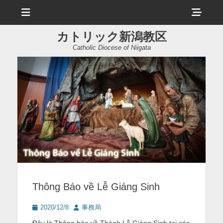
メ
ヘ
ニ
ュ
ッ
ー
カトリック新潟教区
ダ
Catholic Diocese of Niigata
ー
サ
イ
ド
バ
ー
コ
ン
Thông Báo về Lễ Giáng Sinh
テ
ン
投
投
2020/12/8
事務局
稿
稿
ツ
Đây là Thông báo về Thánh Lễ Giáng Sinh tại các