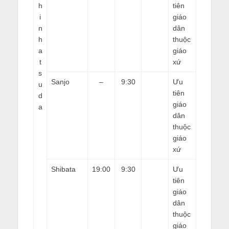
h
tiên
i
giáo
n
dân
h
thuộc
a
giáo
t
xứ
s
Sanjo
–
9:30
Ưu
u
tiên
d
giáo
a
dân
thuộc
giáo
xứ
Shibata
19:00
9:30
Ưu
tiên
giáo
dân
thuộc
giáo