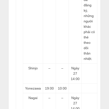
đăng
ký,
những
người
khác
phải có
thẻ
theo
dõi
thân
nhiệt.
Shinjo
–
–
Ngày
27
14:00
Yonezawa
19:00
10:00
Nagai
–
–
Ngày
27
14:00