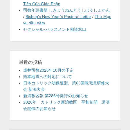
Tiên Của Giáo Phận
司教年頭書簡 しきょうねんとうしぼくしょかん
/
Bishop’s New Year’s Pastoral Letter
/
Thư Mục
vụ đầu năm
セクシャル･ハラスメント相談窓口
最近の投稿
成井司教2026年10月の予定
熊本地震への対応について
日本カトリック幼保連盟、第63回教職員研修大
会 新潟大会
新潟教区報 第286号発行のお知らせ
2026年 カトリック新潟教区 平和旬間 講演
会開催のお知らせ