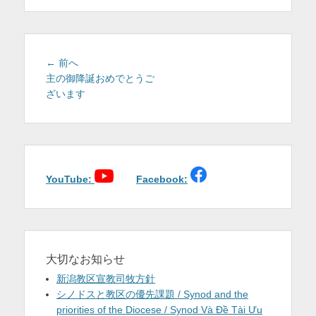
を
表
示
投
前
← 前へ
稿
の
主の御降誕おめでとうご
投
ざいます
ナ
稿:
ビ
ゲ
ー
シ
ョ
YouTube:
Facebook:
ン
大切なお知らせ
新潟教区宣教司牧方針
シノドスと教区の優先課題 / Synod and the
priorities of the Diocese / Synod Và Đề Tài Ưu