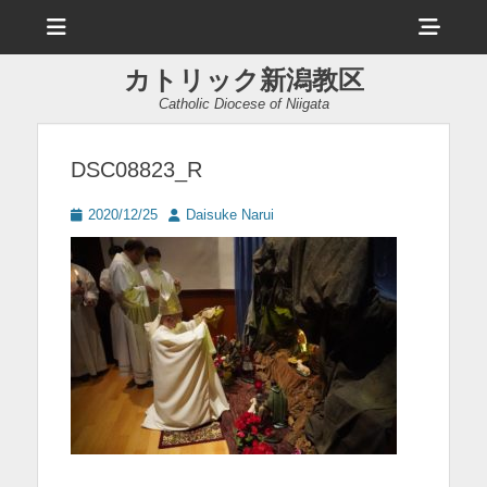
メ
ヘ
ニ
ュ
ッ
ー
カトリック新潟教区
ダ
Catholic Diocese of Niigata
ー
サ
DSC08823_R
イ
投
投
2020/12/25
Daisuke Narui
ド
稿
稿
日
者
バ
ー
コ
ン
テ
ン
ツ