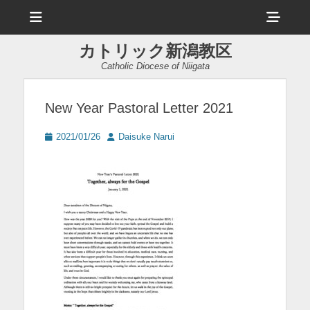
メ
ヘ
ニ
ュ
ッ
ー
カトリック新潟教区
ダ
Catholic Diocese of Niigata
ー
サ
New Year Pastoral Letter 2021
イ
投
投
2021/01/26
Daisuke Narui
ド
稿
稿
日
者
バ
ー
コ
ン
テ
ン
ツ