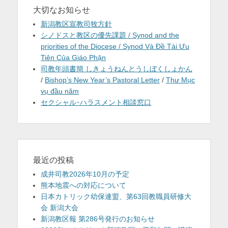
大切なお知らせ
新潟教区宣教司牧方針
シノドスと教区の優先課題 / Synod and the
priorities of the Diocese / Synod Và Đề Tài Ưu
Tiên Của Giáo Phận
司教年頭書簡 しきょうねんとうしぼくしょかん
/
Bishop’s New Year’s Pastoral Letter
/
Thư Mục
vụ đầu năm
セクシャル･ハラスメント相談窓口
最近の投稿
成井司教2026年10月の予定
熊本地震への対応について
日本カトリック幼保連盟、第63回教職員研修大
会 新潟大会
新潟教区報 第286号発行のお知らせ