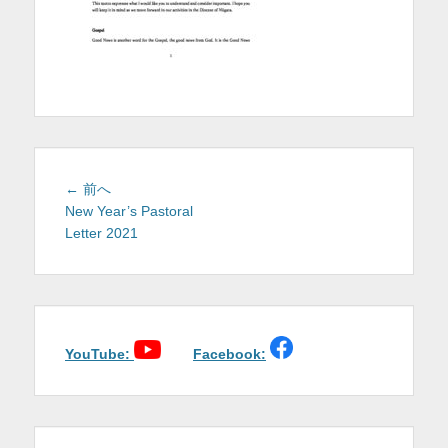
を
表
示
投
前
← 前へ
稿
の
New Year’s Pastoral
投
Letter 2021
ナ
稿:
ビ
ゲ
ー
シ
ョ
YouTube:
Facebook:
ン