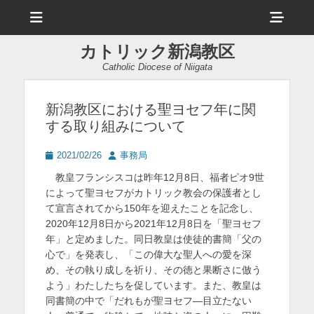
メ
ヘ
ニ
ュ
ッ
ー
カトリック新潟教区
ダ
Catholic Diocese of Niigata
ー
サ
新潟教区における聖ヨセフ年に関
する取り組みについて
イ
ド
投
投
2021/02/26
事務局
稿
稿
バ
教皇フランシスコは昨年12月8日、福者ピオ9世
日
者
によって聖ヨセフがカトリック教会の保護者とし
ー
て宣言されてから150年を迎えたことを記念し、
コ
2020年12月8日から2021年12月8日を「聖ヨセフ
年」と定めました。同日教皇は使徒的書簡「父の
ン
心で」を発表し、「この偉大な聖人への愛を深
テ
め、その執り成しを祈り、その徳と果断さに倣う
ン
よう」わたしたちを促しています。また、教皇は
同書簡の中で「だれもが聖ヨセフ―目立たない
ツ