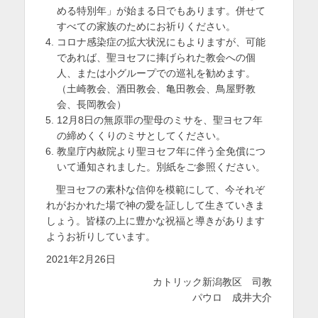
める特別年」が始まる日でもあります。併せて
すべての家族のためにお祈りください。
コロナ感染症の拡大状況にもよりますが、可能
であれば、聖ヨセフに捧げられた教会への個
人、または小グループでの巡礼を勧めます。
（土崎教会、酒田教会、亀田教会、鳥屋野教
会、長岡教会）
12月8日の無原罪の聖母のミサを、聖ヨセフ年
の締めくくりのミサとしてください。
教皇庁内赦院より聖ヨセフ年に伴う全免償につ
いて通知されました。別紙をご参照ください。
聖ヨセフの素朴な信仰を模範にして、今それぞ
れがおかれた場で神の愛を証しして生きていきま
しょう。皆様の上に豊かな祝福と導きがあります
ようお祈りしています。
2021年2月26日
カトリック新潟教区 司教
パウロ 成井大介