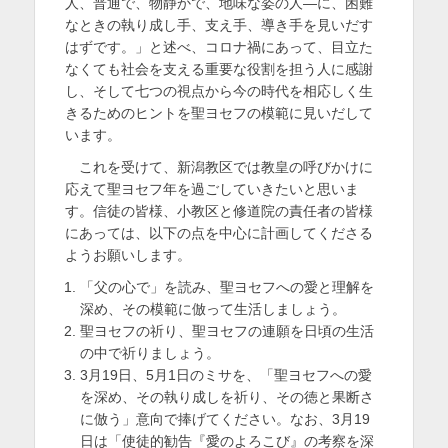
人、普通で、物静かで、地味な姿の人―に、困難
を
なときの執り成し手、支え手、導き手を見いだす
はずです。」と述べ、コロナ禍にあって、目立た
表
なくても社会を支える重要な役割を担う人に感謝
示
し、そして七つの視点から今の時代を相応しく生
きるためのヒントを聖ヨセフの模範に見いだして
います。
これを受けて、新潟教区では教皇の呼びかけに
応えて聖ヨセフ年を過ごしていきたいと思いま
す。信徒の皆様、小教区と修道院の責任者の皆様
にあっては、以下の点を中心に計画してくださる
ようお願いします。
「父の心で」を読み、聖ヨセフへの愛と理解を
深め、その模範に倣って生活しましょう。
聖ヨセフの祈り、聖ヨセフの連願を日頃の生活
の中で祈りましょう。
3月19日、5月1日のミサを、「聖ヨセフへの愛
を深め、その執り成しを祈り、その徳と果断さ
に倣う」意向で捧げてください。なお、3月19
日は「使徒的勧告『愛のよろこび』の考察を深