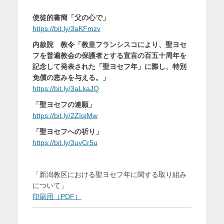
使徒的書簡「父の心で」
https://bit.ly/3aKFmzv
内赦院 教令「教皇フランシスコにより、聖ヨセ
フを普遍教会の保護者とする宣言の百五十周年を
記念して発表された「聖ヨセフ年」に際し、特別
免償の恵みを与える。」
https://bit.ly/3aLkaJQ
「聖ヨセフの連願」
https://bit.ly/2ZIqiMw
「聖ヨセフへの祈り」
https://bit.ly/3uvCr5u
「新潟教区における聖ヨセフ年に関する取り組み
について」
印刷用（PDF）