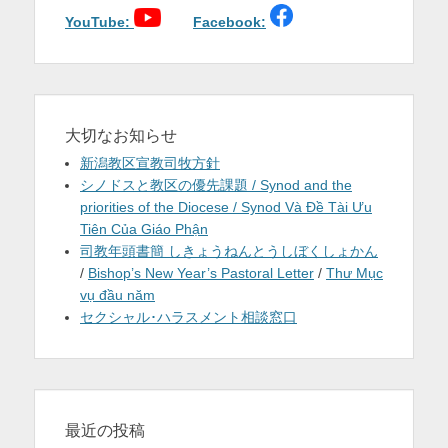
ョ
YouTube:
Facebook:
ン
大切なお知らせ
新潟教区宣教司牧方針
シノドスと教区の優先課題 / Synod and the
priorities of the Diocese / Synod Và Đề Tài Ưu
Tiên Của Giáo Phận
司教年頭書簡 しきょうねんとうしぼくしょかん
/
Bishop’s New Year’s Pastoral Letter
/
Thư Mục
vụ đầu năm
セクシャル･ハラスメント相談窓口
最近の投稿