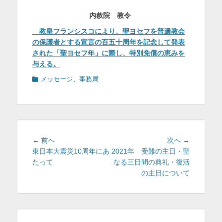
内赦院 教令
教皇フランシスコにより、聖ヨセフを普遍教会
の保護者とする宣言の百五十周年を記念して発表
された「聖ヨセフ年」に際し、特別免償の恵みを
与える。
カ
メッセージ
、
事務局
テ
ゴ
リ
ー
投
前
次
← 前へ
次へ →
稿
の
の
東日本大震災10周年にあ
2021年 受難の主日・聖
投
投
たって
なる三日間の典礼・復活
ナ
稿:
稿:
の主日について
ビ
ゲ
ー
シ