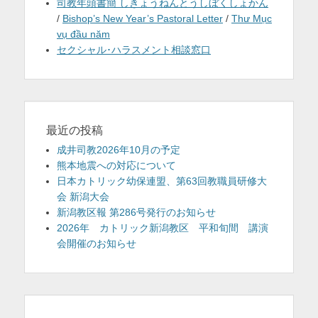
司教年頭書簡 しきょうねんとうしぼくしょかん
/
Bishop’s New Year’s Pastoral Letter
/
Thư Mục
vụ đầu năm
セクシャル･ハラスメント相談窓口
最近の投稿
成井司教2026年10月の予定
熊本地震への対応について
日本カトリック幼保連盟、第63回教職員研修大
会 新潟大会
新潟教区報 第286号発行のお知らせ
2026年 カトリック新潟教区 平和旬間 講演
会開催のお知らせ