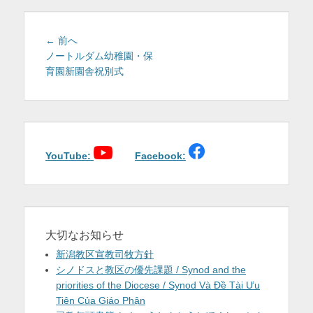
を
表
投
前
← 前へ
稿
の
ノートルダム幼稚園・保
示
投
育園新園舎祝別式
ナ
稿:
ビ
ゲ
ー
シ
ョ
YouTube:
Facebook:
ン
大切なお知らせ
新潟教区宣教司牧方針
シノドスと教区の優先課題 / Synod and the
priorities of the Diocese / Synod Và Đề Tài Ưu
Tiên Của Giáo Phận