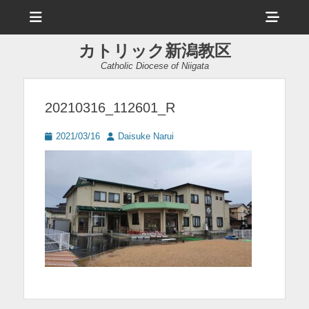
メ
ヘ
ニ
ュ
ッ
ー
カトリック新潟教区
ダ
Catholic Diocese of Niigata
ー
サ
20210316_112601_R
イ
投
投
2021/03/16
Daisuke Narui
ド
稿
稿
日
者
バ
ー
コ
ン
テ
ン
ツ