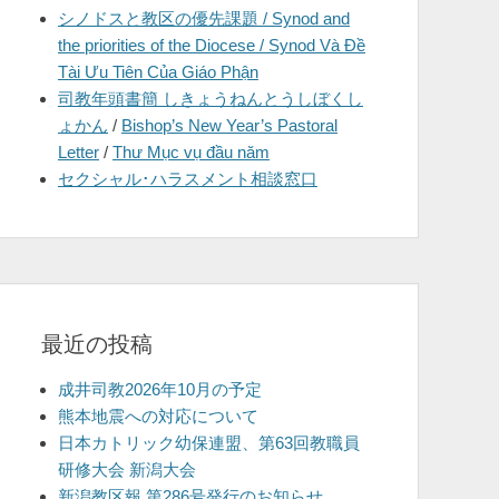
シノドスと教区の優先課題 / Synod and
を
the priorities of the Diocese / Synod Và Đề
表
Tài Ưu Tiên Của Giáo Phận
示
司教年頭書簡 しきょうねんとうしぼくし
ょかん
/
Bishop’s New Year’s Pastoral
Letter
/
Thư Mục vụ đầu năm
セクシャル･ハラスメント相談窓口
最近の投稿
成井司教2026年10月の予定
熊本地震への対応について
日本カトリック幼保連盟、第63回教職員
研修大会 新潟大会
新潟教区報 第286号発行のお知らせ