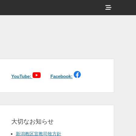
ヘ
ッ
ダ
ー
サ
イ
ド
バ
YouTube:
Facebook:
ー
コ
ン
テ
大切なお知らせ
ン
ツ
新潟教区宣教司牧方針