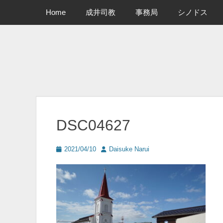
メインメニュー
コ
Home
成井司教
事務局
シノドス
ン
テ
ン
ツ
へ
ス
キ
ッ
プ
DSC04627
投
投
2021/04/10
Daisuke Narui
稿
稿
日
者