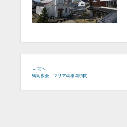
投
前
← 前へ
の
鶴岡教会、マリア幼稚園訪問
稿
投
ナ
稿:
ビ
ゲ
ー
シ