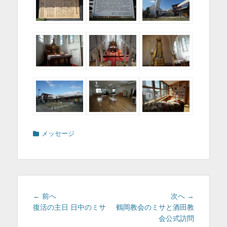
カ
メッセージ
テ
ゴ
リ
ー
投
前
次
← 前へ
次へ →
稿
の
の
復活の主日 日中のミサ
鶴岡教会のミサと酒田教
投
投
会公式訪問
ナ