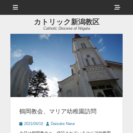
メ
ヘ
ニ
ュ
ッ
ー
カトリック新潟教区
ダ
Catholic Diocese of Niigata
ー
サ
イ
ド
バ
ー
コ
ン
鶴岡教会、マリア幼稚園訪問
テ
ン
投
投
2021/04/10
Daisuke Narui
稿
稿
ツ
今日は鶴岡教会と、併設されているマリア幼稚園