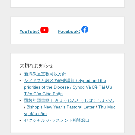
稿:
稿:
ビ
ゲ
ー
シ
ョ
YouTube:
Facebook:
ン
大切なお知らせ
新潟教区宣教司牧方針
シノドスと教区の優先課題 / Synod and the
priorities of the Diocese / Synod Và Đề Tài Ưu
Tiên Của Giáo Phận
司教年頭書簡 しきょうねんとうしぼくしょかん
/
Bishop’s New Year’s Pastoral Letter
/
Thư Mục
vụ đầu năm
セクシャル･ハラスメント相談窓口