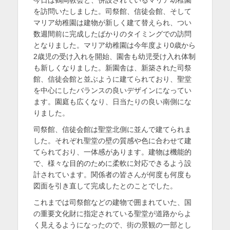
日
者
を
を訪問いたしました。司祭館、信徒会館、そして
マリア幼稚園は建物が新しく建て替えられ、つい
表
数週間前に完成したばかりのタイミングでの訪問
示
となりました。マリア幼稚園は今年度より0歳から
2歳児の受け入れを開始、園舎も幼児受け入れ体制
も新しくなりました。新園舎は、新築された司祭
館、信徒会館と並ぶように建てられており、聖堂
を中心にしたバランスの良いデザインになってい
ます。園庭も広くなり、日当たりの良い南側にな
りました。
司祭館、信徒会館は聖堂北側に並んで建てられま
した。それぞれ聖堂の壁の質感や色に合わせて建
てられており、一体感があります。建物は機能的
で、様々な目的のために柔軟に対応できるよう設
計されています。関係者の皆さんが何度も何度も
図面を引き直して完成したとのことでした。
これまでは司祭館などの建物で囲まれていた、国
の重要文化財に指定されている聖堂が道路からよ
く見えるようになったので、街の景観の一部とし