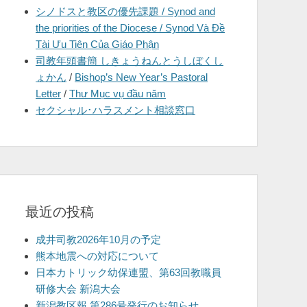
シノドスと教区の優先課題 / Synod and
を
the priorities of the Diocese / Synod Và Đề
表
Tài Ưu Tiên Của Giáo Phận
示
司教年頭書簡 しきょうねんとうしぼくし
ょかん
/
Bishop’s New Year’s Pastoral
Letter
/
Thư Mục vụ đầu năm
セクシャル･ハラスメント相談窓口
最近の投稿
成井司教2026年10月の予定
熊本地震への対応について
日本カトリック幼保連盟、第63回教職員
研修大会 新潟大会
新潟教区報 第286号発行のお知らせ