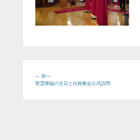
投
前
← 前へ
の
聖霊降臨の主日と白根教会公式訪問
稿
投
ナ
稿:
ビ
ゲ
ー
シ