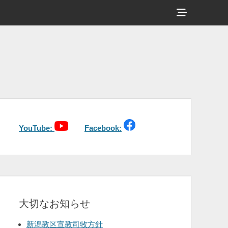
ヘ
ッ
ダ
ー
サ
イ
ド
バ
YouTube:
Facebook:
ー
コ
ン
テ
大切なお知らせ
ン
ツ
新潟教区宣教司牧方針