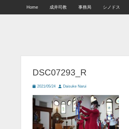
メインメニュー
コ
Home
成井司教
事務局
シノドス
ン
テ
ン
ツ
へ
ス
キ
ッ
プ
DSC07293_R
投
投
2021/05/24
Daisuke Narui
稿
稿
日
者