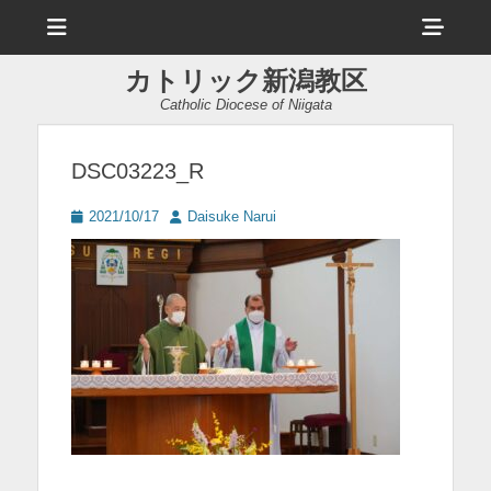
メ
ヘ
ニ
ュ
ッ
ー
カトリック新潟教区
ダ
Catholic Diocese of Niigata
ー
サ
DSC03223_R
イ
投
投
2021/10/17
Daisuke Narui
ド
稿
稿
日
者
バ
ー
コ
ン
テ
ン
ツ