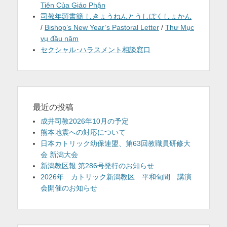
Tiên Của Giáo Phận
司教年頭書簡 しきょうねんとうしぼくしょかん
/
Bishop’s New Year’s Pastoral Letter
/
Thư Mục
vụ đầu năm
セクシャル･ハラスメント相談窓口
最近の投稿
成井司教2026年10月の予定
熊本地震への対応について
日本カトリック幼保連盟、第63回教職員研修大
会 新潟大会
新潟教区報 第286号発行のお知らせ
2026年 カトリック新潟教区 平和旬間 講演
会開催のお知らせ