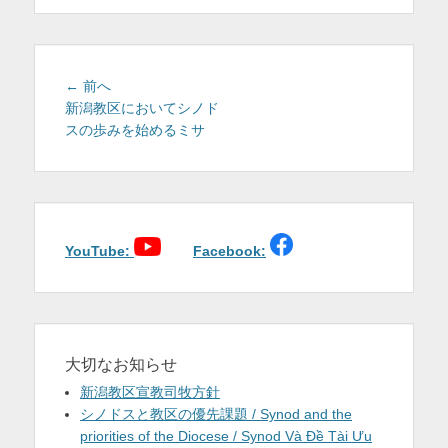
を
表
投
前
示
← 前へ
稿
の
新潟教区においてシノド
投
スの歩みを始めるミサ
ナ
稿:
ビ
ゲ
ー
シ
ョ
YouTube:
Facebook:
ン
大切なお知らせ
新潟教区宣教司牧方針
シノドスと教区の優先課題 / Synod and the
priorities of the Diocese / Synod Và Đề Tài Ưu