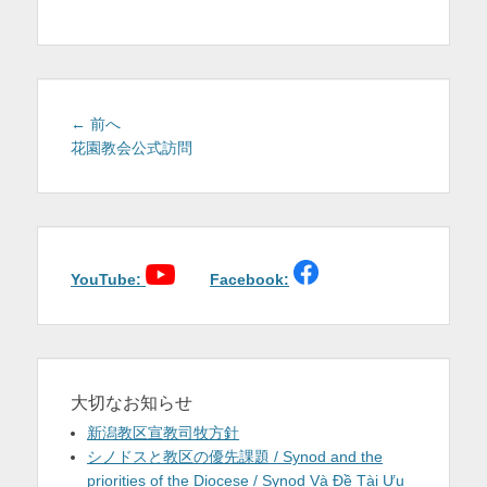
を
表
示
投
前
← 前へ
稿
の
花園教会公式訪問
投
ナ
稿:
ビ
ゲ
ー
シ
YouTube:
Facebook:
ョ
ン
大切なお知らせ
新潟教区宣教司牧方針
シノドスと教区の優先課題 / Synod and the
priorities of the Diocese / Synod Và Đề Tài Ưu