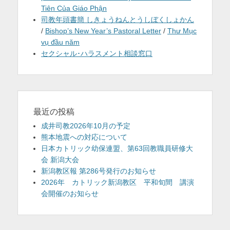
Tiên Của Giáo Phận
司教年頭書簡 しきょうねんとうしぼくしょかん
/
Bishop’s New Year’s Pastoral Letter
/
Thư Mục
vụ đầu năm
セクシャル･ハラスメント相談窓口
最近の投稿
成井司教2026年10月の予定
熊本地震への対応について
日本カトリック幼保連盟、第63回教職員研修大
会 新潟大会
新潟教区報 第286号発行のお知らせ
2026年 カトリック新潟教区 平和旬間 講演
会開催のお知らせ