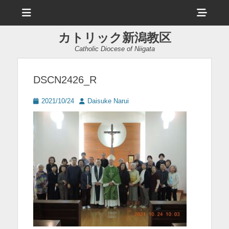
メ
ヘ
ニ
ュ
ッ
ー
カトリック新潟教区
ダ
Catholic Diocese of Niigata
ー
サ
DSCN2426_R
イ
投
投
2021/10/24
Daisuke Narui
ド
稿
稿
日
者
バ
ー
コ
ン
テ
ン
ツ