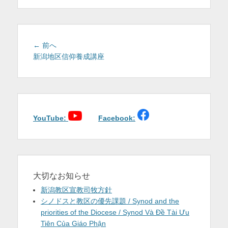
を
表
示
投
前
← 前へ
稿
の
新潟地区信仰養成講座
投
ナ
稿:
ビ
ゲ
ー
シ
YouTube:
Facebook:
ョ
ン
大切なお知らせ
新潟教区宣教司牧方針
シノドスと教区の優先課題 / Synod and the
priorities of the Diocese / Synod Và Đề Tài Ưu
Tiên Của Giáo Phận