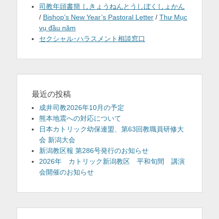
司教年頭書簡 しきょうねんとうしぼくしょかん
/
Bishop’s New Year’s Pastoral Letter
/
Thư Mục
vụ đầu năm
セクシャル･ハラスメント相談窓口
最近の投稿
成井司教2026年10月の予定
熊本地震への対応について
日本カトリック幼保連盟、第63回教職員研修大
会 新潟大会
新潟教区報 第286号発行のお知らせ
2026年 カトリック新潟教区 平和旬間 講演
会開催のお知らせ