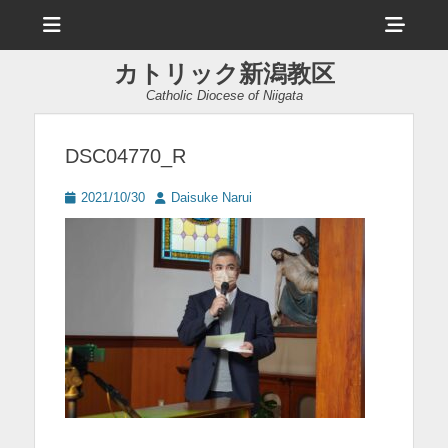
メ
ヘ
ニ
ュ
ッ
ー
カトリック新潟教区
ダ
Catholic Diocese of Niigata
ー
サ
DSC04770_R
イ
投
投
2021/10/30
Daisuke Narui
ド
稿
稿
日
者
バ
ー
コ
ン
テ
ン
ツ