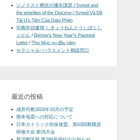
シノドスと教区の優先課題 / Synod and
を
the priorities of the Diocese / Synod Và Đề
表
Tài Ưu Tiên Của Giáo Phận
示
司教年頭書簡 しきょうねんとうしぼくし
ょかん
/
Bishop’s New Year’s Pastoral
Letter
/
Thư Mục vụ đầu năm
セクシャル･ハラスメント相談窓口
最近の投稿
成井司教2026年10月の予定
熊本地震への対応について
日本カトリック幼保連盟、第63回教職員
研修大会 新潟大会
新潟教区報 第286号発行のお知らせ