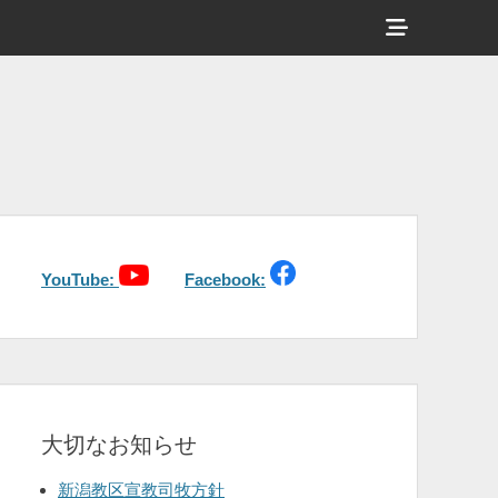
ヘ
ッ
ダ
ー
サ
イ
ド
バ
YouTube:
Facebook:
ー
コ
ン
テ
大切なお知らせ
ン
ツ
新潟教区宣教司牧方針