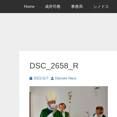
メインメニュー
コ
Home
成井司教
事務局
シノドス
ン
テ
ン
ツ
へ
ス
キ
ッ
プ
DSC_2658_R
投
投
2021/11/7
Daisuke Narui
稿
稿
日
者