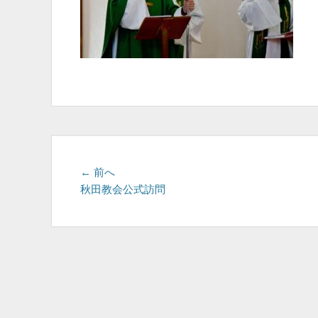
投
前
← 前へ
の
秋田教会公式訪問
稿
投
ナ
稿:
ビ
ゲ
ー
シ