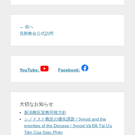
を
表
示
投
前
← 前へ
稿
の
見附教会公式訪問
投
ナ
稿:
ビ
ゲ
ー
シ
YouTube:
Facebook:
ョ
ン
大切なお知らせ
新潟教区宣教司牧方針
シノドスと教区の優先課題 / Synod and the
priorities of the Diocese / Synod Và Đề Tài Ưu
Tiên Của Giáo Phận