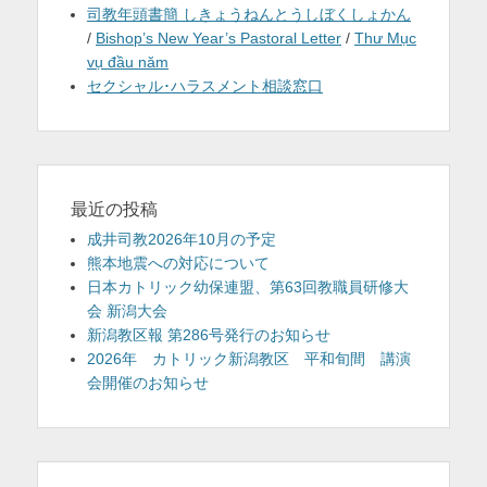
司教年頭書簡 しきょうねんとうしぼくしょかん
/
Bishop’s New Year’s Pastoral Letter
/
Thư Mục
vụ đầu năm
セクシャル･ハラスメント相談窓口
最近の投稿
成井司教2026年10月の予定
熊本地震への対応について
日本カトリック幼保連盟、第63回教職員研修大
会 新潟大会
新潟教区報 第286号発行のお知らせ
2026年 カトリック新潟教区 平和旬間 講演
会開催のお知らせ