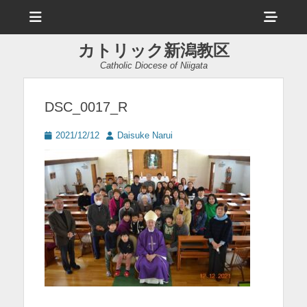
メ
ヘ
ニ
ュ
ッ
ー
カトリック新潟教区
ダ
Catholic Diocese of Niigata
ー
サ
DSC_0017_R
イ
投
投
2021/12/12
Daisuke Narui
ド
稿
稿
日
者
バ
ー
コ
ン
テ
ン
ツ