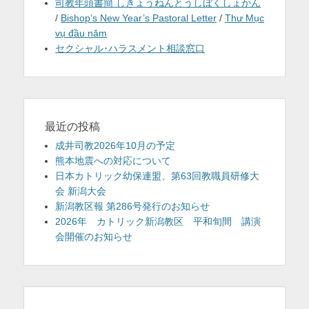
司教年頭書簡 しきょうねんとうしぼくしょかん
/
Bishop’s New Year’s Pastoral Letter
/
Thư Mục
vụ đầu năm
セクシャル･ハラスメント相談窓口
最近の投稿
成井司教2026年10月の予定
熊本地震への対応について
日本カトリック幼保連盟、第63回教職員研修大
会 新潟大会
新潟教区報 第286号発行のお知らせ
2026年 カトリック新潟教区 平和旬間 講演
会開催のお知らせ