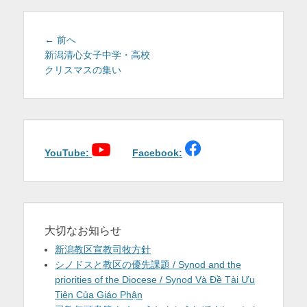
を
表
投
前
← 前へ
稿
の
新潟清心女子中学・高校
示
投
クリスマスの集い
ナ
稿:
ビ
ゲ
ー
シ
ョ
YouTube:
Facebook:
ン
大切なお知らせ
新潟教区宣教司牧方針
シノドスと教区の優先課題 / Synod and the
priorities of the Diocese / Synod Và Đề Tài Ưu
Tiên Của Giáo Phận