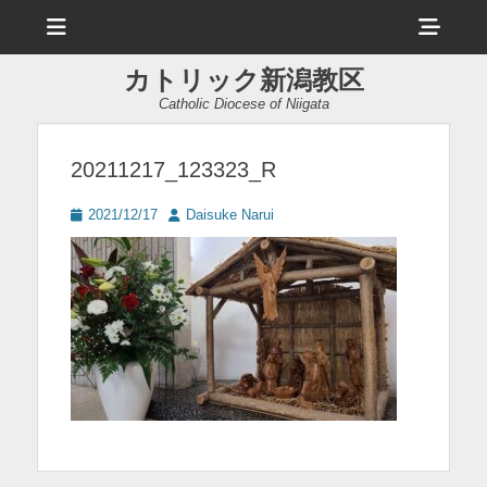
メ
ヘ
ニ
ュ
ッ
ー
カトリック新潟教区
ダ
Catholic Diocese of Niigata
ー
サ
20211217_123323_R
イ
投
投
2021/12/17
Daisuke Narui
ド
稿
稿
日
者
バ
ー
コ
ン
テ
ン
ツ