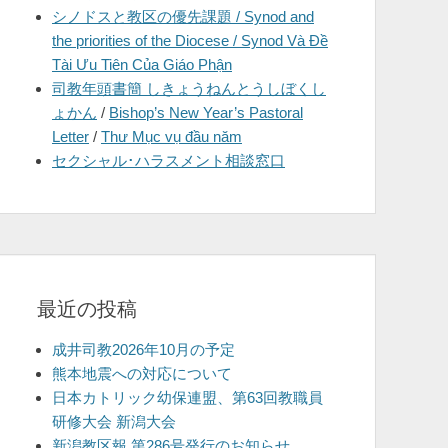
シノドスと教区の優先課題 / Synod and
を
the priorities of the Diocese / Synod Và Đề
表
Tài Ưu Tiên Của Giáo Phận
示
司教年頭書簡 しきょうねんとうしぼくし
ょかん
/
Bishop’s New Year’s Pastoral
Letter
/
Thư Mục vụ đầu năm
セクシャル･ハラスメント相談窓口
最近の投稿
成井司教2026年10月の予定
熊本地震への対応について
日本カトリック幼保連盟、第63回教職員
研修大会 新潟大会
新潟教区報 第286号発行のお知らせ