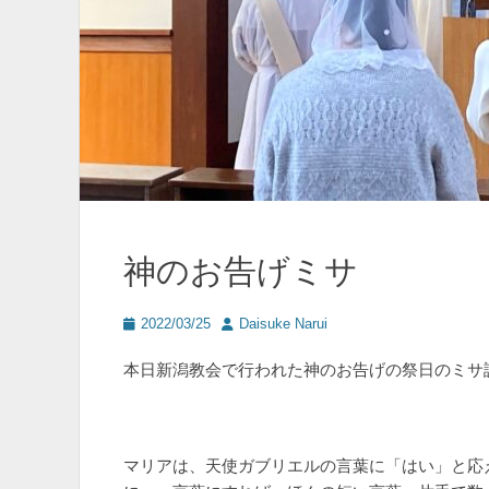
神のお告げミサ
投
投
2022/03/25
Daisuke Narui
稿
稿
日
者
本日新潟教会で行われた神のお告げの祭日のミサ
マリアは、天使ガブリエルの言葉に「はい」と応