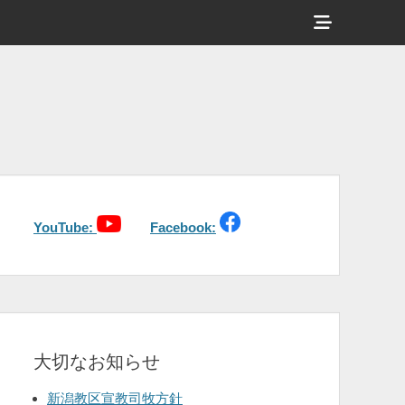
ヘ
ッ
ダ
ー
サ
イ
ド
バ
YouTube:
Facebook:
ー
コ
ン
テ
大切なお知らせ
ン
ツ
新潟教区宣教司牧方針