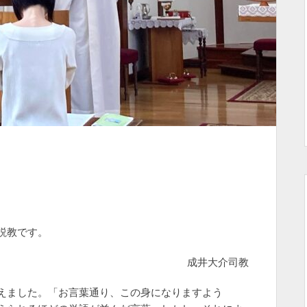
説教です。
成井大介司教
えました。「お言葉通り、この身になりますよう