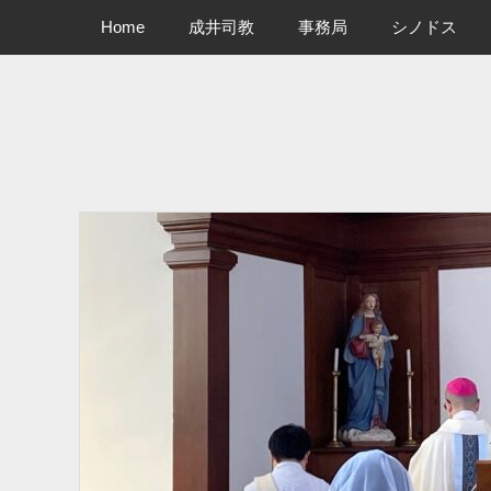
メインメニュー
コ
Home
成井司教
事務局
シノドス
ン
テ
ン
ツ
へ
ス
キ
ッ
プ