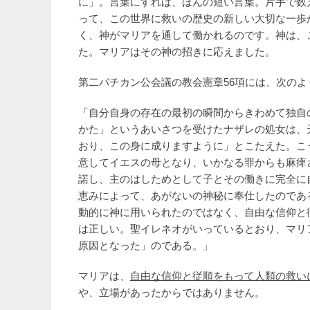
に」。言葉にすれば、ほんの短い言葉。片手で数
って、この世界に救いの歴史の新しい大切な一歩
く、神がマリアを通して働かれるのです。神は、
た。マリアはその神の招きに応えました。
第二バチカン公会議の教会憲章56項には、次の
「自分自身の存在の最初の瞬間からきわめて独自
かた」というあいさつを受けたナザレの処女は、
おり、この身に成りますように」とこたえた。こ
意してイエスの母となり、いかなる罪からも麻痺
諾し、主のはしためとして子とその働きに完全に
恵みによって、あがないの神秘に奉仕したのであ
動的に神に用いられたのではなく、自由な信仰と
は正しい。聖イレネオがいっているとおり、マリ
原因となった」のである。」
マリアは、
自由な信仰と従順をもって人類の救い
や、立場があったからではありません。