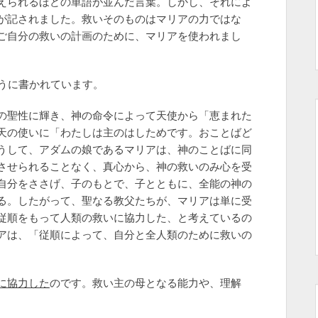
えられるほどの単語が並んだ言葉。しかし、それによ
が記されました。救いそのものはマリアの力ではな
ご自分の救いの計画のために、マリアを使われまし
ように書かれています。
の聖性に輝き、神の命令によって天使から「恵まれた
天の使いに「わたしは主のはしためです。おことばど
うして、アダムの娘であるマリアは、神のことばに同
させられることなく、真心から、神の救いのみ心を受
自分をささげ、子のもとで、子とともに、全能の神の
る。したがって、聖なる教父たちが、マリアは単に受
従順をもって人類の救いに協力した、と考えているの
アは、「従順によって、自分と全人類のために救いの
に協力した
のです。救い主の母となる能力や、理解