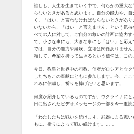
誰しも、人生を生きていく中で、何らかの重大な
らないときがあると思います。自分の能力や、自
く、「はい」と言わなければならないときがあり
いないから、「はい」と言えません、という気持
べての人に対して、ご自分の救いの計画に協力す
て、小さな事にも、大きな事にも「はい」と応え
では、自分の能力や経験、立場は関係ありません
頼して、希望を持って生きるという信仰は、この
今日、教皇と世界中の司教、信者がロシアとウク
したちもこの奉献にともに参加します。今、ここ
れみに信頼し、祈りを捧げたいと思います。
何度か紹介しているものですが、ウクライナにと
日に出されたビデオメッセージの一部を今一度読
「わたしたちは戦いを続けます。武器による戦い
もに、祈りによって戦い続けます。……