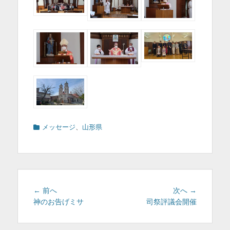
カ
メッセージ
、
山形県
テ
ゴ
リ
ー
投
前
次
← 前へ
次へ →
稿
の
の
神のお告げミサ
司祭評議会開催
投
投
ナ
稿:
稿:
ビ