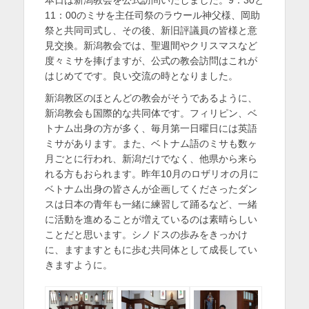
日
者
を
11：00のミサを主任司祭のラウール神父様、岡助
祭と共同司式し、その後、新旧評議員の皆様と意
表
見交換。新潟教会では、聖週間やクリスマスなど
示
度々ミサを捧げますが、公式の教会訪問はこれが
はじめてです。良い交流の時となりました。
新潟教区のほとんどの教会がそうであるように、
新潟教会も国際的な共同体です。フィリピン、ベ
トナム出身の方が多く、毎月第一日曜日には英語
ミサがあります。また、ベトナム語のミサも数ヶ
月ごとに行われ、新潟だけでなく、他県から来ら
れる方もおられます。昨年10月のロザリオの月に
ベトナム出身の皆さんが企画してくださったダン
スは日本の青年も一緒に練習して踊るなど、一緒
に活動を進めることが増えているのは素晴らしい
ことだと思います。シノドスの歩みをきっかけ
に、ますますともに歩む共同体として成長してい
きますように。