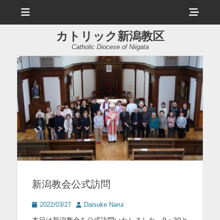
メ
ヘ
ニ
ュ
ッ
ー
カトリック新潟教区
ダ
Catholic Diocese of Niigata
ー
サ
イ
ド
バ
ー
コ
ン
新潟教会公式訪問
テ
ン
投
投
2022/03/27
Daisuke Narui
稿
稿
ツ
本日は新潟教会を公式訪問いたしました。9：30と