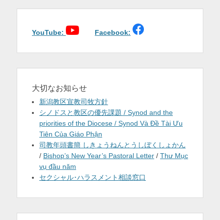
ゲ
ー
シ
YouTube:
Facebook:
ョ
ン
大切なお知らせ
新潟教区宣教司牧方針
シノドスと教区の優先課題 / Synod and the
priorities of the Diocese / Synod Và Đề Tài Ưu
Tiên Của Giáo Phận
司教年頭書簡 しきょうねんとうしぼくしょかん
/
Bishop’s New Year’s Pastoral Letter
/
Thư Mục
vụ đầu năm
セクシャル･ハラスメント相談窓口