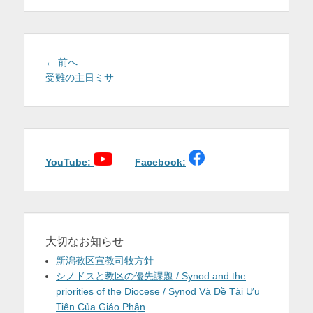
を
表
示
投
前
← 前へ
稿
の
受難の主日ミサ
投
ナ
稿:
ビ
ゲ
ー
シ
YouTube:
Facebook:
ョ
ン
大切なお知らせ
新潟教区宣教司牧方針
シノドスと教区の優先課題 / Synod and the
priorities of the Diocese / Synod Và Đề Tài Ưu
Tiên Của Giáo Phận