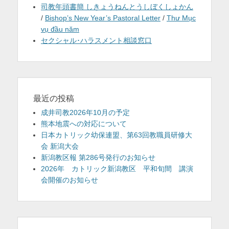
司教年頭書簡 しきょうねんとうしぼくしょかん
/
Bishop’s New Year’s Pastoral Letter
/
Thư Mục
vụ đầu năm
セクシャル･ハラスメント相談窓口
最近の投稿
成井司教2026年10月の予定
熊本地震への対応について
日本カトリック幼保連盟、第63回教職員研修大
会 新潟大会
新潟教区報 第286号発行のお知らせ
2026年 カトリック新潟教区 平和旬間 講演
会開催のお知らせ