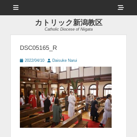
メ
ヘ
ニ
ュ
ッ
ー
カトリック新潟教区
ダ
Catholic Diocese of Niigata
ー
サ
DSC05165_R
イ
投
投
2022/04/10
Daisuke Narui
ド
稿
稿
日
者
バ
ー
コ
ン
テ
ン
ツ