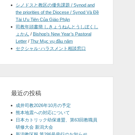
シノドスと教区の優先課題 / Synod and
を
the priorities of the Diocese / Synod Và Đề
表
Tài Ưu Tiên Của Giáo Phận
示
司教年頭書簡 しきょうねんとうしぼくし
ょかん
/
Bishop’s New Year’s Pastoral
Letter
/
Thư Mục vụ đầu năm
セクシャル･ハラスメント相談窓口
最近の投稿
成井司教2026年10月の予定
熊本地震への対応について
日本カトリック幼保連盟、第63回教職員
研修大会 新潟大会
新潟教区報 第286号発行のお知らせ