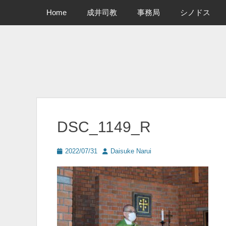
メインメニュー
コ
Home
成井司教
事務局
シノドス
ン
テ
ン
ツ
へ
ス
キ
ッ
プ
DSC_1149_R
投
投
2022/07/31
Daisuke Narui
稿
稿
日
者