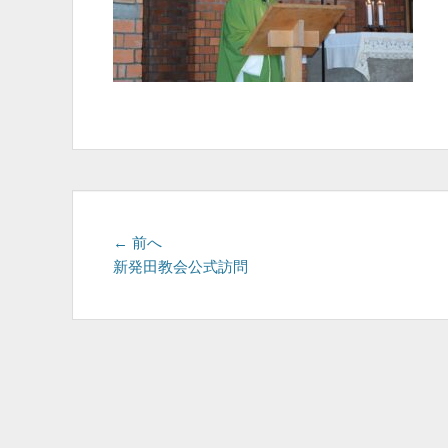
投
前
← 前へ
の
新発田教会公式訪問
稿
投
ナ
稿:
ビ
ゲ
ー
シ