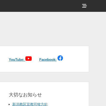
ヘ
ッ
ダ
ー
サ
イ
ド
バ
YouTube:
Facebook:
ー
コ
ン
テ
大切なお知らせ
ン
ツ
新潟教区宣教司牧方針