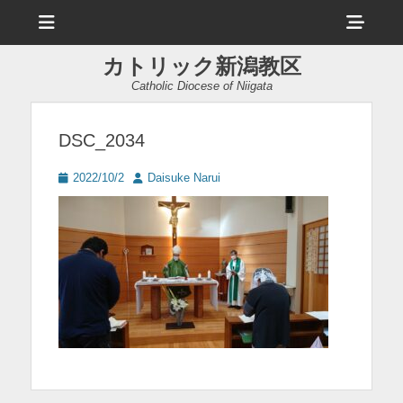
メ
ヘ
ニ
ュ
ッ
ー
カトリック新潟教区
ダ
Catholic Diocese of Niigata
ー
サ
DSC_2034
イ
投
投
2022/10/2
Daisuke Narui
ド
稿
稿
日
者
バ
ー
コ
ン
テ
ン
ツ