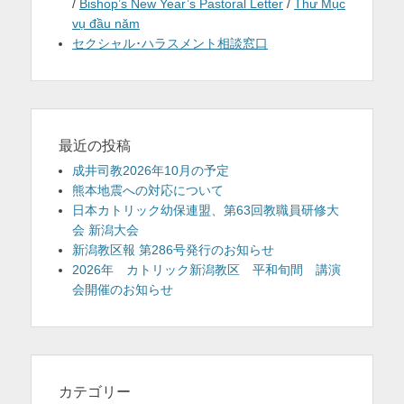
/
Bishop’s New Year’s Pastoral Letter
/
Thư Mục
vụ đầu năm
セクシャル･ハラスメント相談窓口
最近の投稿
成井司教2026年10月の予定
熊本地震への対応について
日本カトリック幼保連盟、第63回教職員研修大
会 新潟大会
新潟教区報 第286号発行のお知らせ
2026年 カトリック新潟教区 平和旬間 講演
会開催のお知らせ
カテゴリー