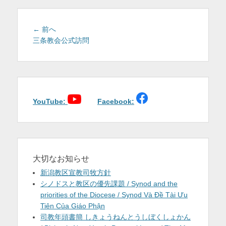
を
表
投
前
← 前へ
稿
の
三条教会公式訪問
示
投
ナ
稿:
ビ
ゲ
ー
シ
YouTube:
Facebook:
ョ
ン
大切なお知らせ
新潟教区宣教司牧方針
シノドスと教区の優先課題 / Synod and the
priorities of the Diocese / Synod Và Đề Tài Ưu
Tiên Của Giáo Phận
司教年頭書簡 しきょうねんとうしぼくしょかん