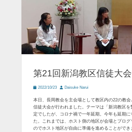
第21回新潟教区信徒大
投
投
2022/10/23
Daisuke Narui
稿
稿
日
者
本日、長岡教会を主会場として教区内の22の教会
信徒大会が行われました。テーマは「新潟教区を
定でしたが、コロナ禍で一年延期。今年も延期に
た。これまでは、ホスト側の地区が会場とプログ
のでホスト地区が自由に準備を進めることができ