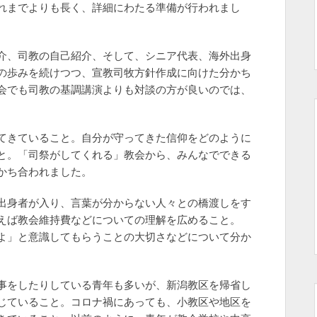
れまでよりも長く、詳細にわたる準備が行われまし
介、司教の自己紹介、そして、シニア代表、海外出身
の歩みを続けつつ、宣教司牧方針作成に向けた分かち
会でも司教の基調講演よりも対談の方が良いのでは、
てきていること。自分が守ってきた信仰をどのように
と。「司祭がしてくれる」教会から、みんなでできる
かち合われました。
出身者が入り、言葉が分からない人々との橋渡しをす
えば教会維持費などについての理解を広めること。
よ」と意識してもらうことの大切さなどについて分か
事をしたりしている青年も多いが、新潟教区を帰省し
じていること。コロナ禍にあっても、小教区や地区を