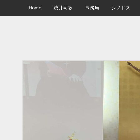
メインメニュー
コ
Home
成井司教
事務局
シノドス
ン
テ
ン
ツ
へ
ス
キ
ッ
プ