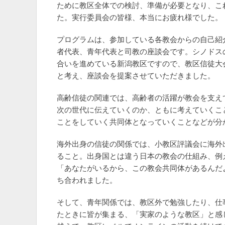
ために教区全体での検討、準備が必要となり、こ
た。実行委員会の皆様、本当にお疲れ様でした。
プログラムは、参加している各教会からの自己紹
者代表、青年代表と司教の座談会です。シノドス
合いを進めている新潟教区ですので、教区信徒大
と考え、座談会を提案させていただきました。
高齢信徒の関連では、高齢者の活躍が教会を支え
次の世代に伝えていくのか、ともに考えていくこ
ことをしていく共同体となっていくことなどが分
海外出身の信徒の関係では、小教区評議会に海外
ること。出身国とは違う日本の教会の仕組み、例
「あなたがいるから、この教会共同体があるんだ
ち合われました。
そして、青年関係では、教区外で勉強したり、仕
たときに皆が集まる、「実家のような教区」と感