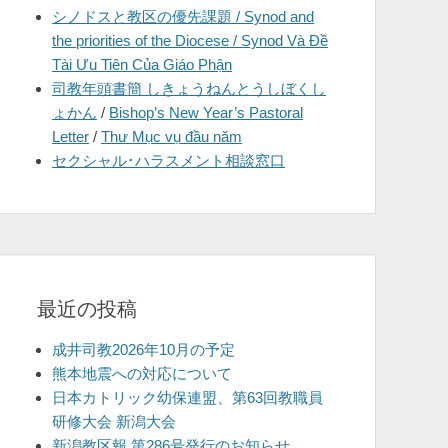
シノドスと教区の優先課題 / Synod and
を
the priorities of the Diocese / Synod Và Đề
表
Tài Ưu Tiên Của Giáo Phận
示
司教年頭書簡 しきょうねんとうしぼくし
ょかん
/
Bishop’s New Year’s Pastoral
Letter
/
Thư Mục vụ đầu năm
セクシャル･ハラスメント相談窓口
最近の投稿
成井司教2026年10月の予定
熊本地震への対応について
日本カトリック幼保連盟、第63回教職員
研修大会 新潟大会
新潟教区報 第286号発行のお知らせ