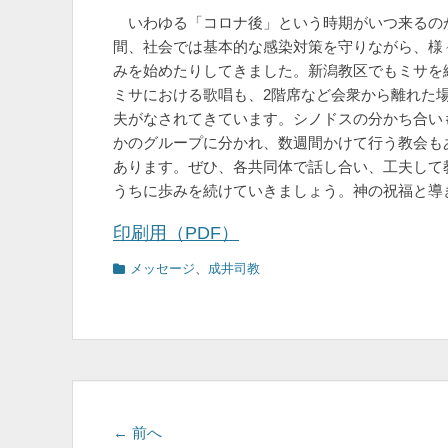
いわゆる「コロナ後」という時期がいつ来るのか
間、社会では基本的な感染対策を守りながら、様
みを始めたりしてきました。新潟教区でもミサを
ミサにおける歌唱も、2階席など会衆から離れた
夫がなされてきています。シノドスの分かち合い
かのグループに分かれ、数週間かけて行う教会も
あります。ぜひ、各共同体で話し合い、工夫して
うちに歩みを続けていきましょう。神の祝福と導
印刷用（PDF）
カ
メッセージ
、
成井司教
テ
ゴ
リ
ー
投
前
← 前へ