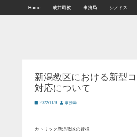
メインメニュー
コ
Home
成井司教
事務局
シノドス
ン
テ
ン
ツ
へ
ス
キ
ッ
プ
新潟教区における新型
対応について
投
投
2022/11/9
事務局
稿
稿
日
者
カトリック新潟教区の皆様