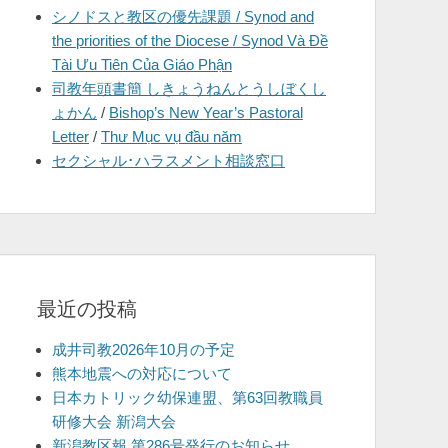
シノドスと教区の優先課題 / Synod and
を
the priorities of the Diocese / Synod Và Đề
表
Tài Ưu Tiên Của Giáo Phận
示
司教年頭書簡 しきょうねんとうしぼくし
ょかん
/
Bishop’s New Year’s Pastoral
Letter
/
Thư Mục vụ đầu năm
セクシャル･ハラスメント相談窓口
最近の投稿
成井司教2026年10月の予定
熊本地震への対応について
日本カトリック幼保連盟、第63回教職員
研修大会 新潟大会
新潟教区報 第286号発行のお知らせ