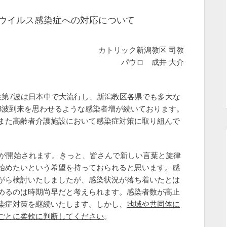
ウイルス感染症への対応について
カトリック新潟教区 司教
パウロ 成井 大介
第7波は日本中で大流行し、新潟教区各県でも多大な
8波到来を思わせるような感染者増が続いております。
また高齢者介護施設において感染症対策に取り組んで
用が開始されます。きっと、皆さんで新しい言葉と旋律
始めたいという希望を持っておられると思います。感
がら検討いたしましたが、感染状況が落ち着いたとは
めるのは時期尚早だと考えられます。感染者数が高止
染症対策を継続いたします。しかし、
地域や共同体に
ごとに柔軟に判断してください
。