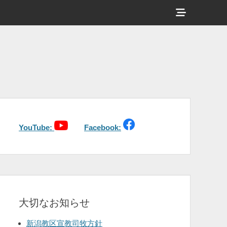
ヘ
ッ
ダ
ー
サ
イ
ド
バ
YouTube:
Facebook:
ー
コ
ン
テ
大切なお知らせ
ン
ツ
新潟教区宣教司牧方針