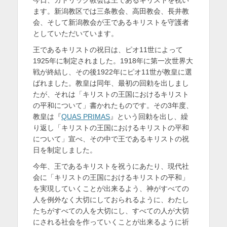
日
者
を
ます。新潟教区では三条教会、高田教会、長井教
会、そして新潟教会が王であるキリストを守護者
表
としていただいています。
示
王であるキリストの祝日は、ピオ11世によって
1925年に制定されました。1918年に第一次世界大
戦が終結し、その後1922年にピオ11世が教皇に選
ばれました。教皇は同年、最初の回勅を出しまし
たが、それは「キリストの王国におけるキリスト
の平和について」書かれたものです。その3年度、
教皇は『
QUAS PRIMAS
』という回勅を出し、繰
り返し「キリストの王国におけるキリストの平和
について」宣べ、その中で王であるキリストの祝
日を制定しました。
今年、王であるキリストを祝うにあたり、現代社
会に「キリストの王国におけるキリストの平和」
を実現していくことが出来るよう、神がすべての
人を例外なく大切にしておられるように、わたし
たちがすべての人を大切にし、すべての人が大切
にされる社会を作っていくことが出来るように祈