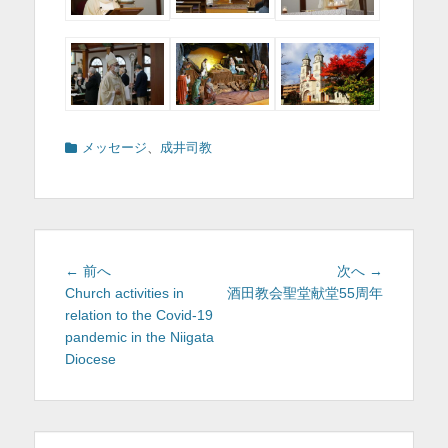
カ
メッセージ
、
成井司教
テ
ゴ
リ
ー
投
前
次
← 前へ
次へ →
稿
の
の
Church activities in
酒田教会聖堂献堂55周年
投
投
relation to the Covid-19
ナ
稿:
稿:
pandemic in the Niigata
ビ
Diocese
ゲ
ー
シ
ョ