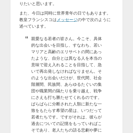
りたいと思います。
また、今日は同時に世界青年の日でもあります。
教皇フランシスコは
メッセージ
の中で次のように
述べています。
親愛なる若者の皆さん。今こそ、具体
的な出会いを目指し、すなわち、若い
マリアと高齢のエリサベトの間にあっ
たような、自分とは異なる人を本当の
意味で迎え入れることを目指して、急
いで再出発しなければなりません。そ
のような出会いだけが、世代間、社会
階層間、民族間、あらゆるたぐいの集
団や職業間の隔たりを乗り越え、戦争
にさえも打ち勝たせてくれるのです。
ばらばらに分断された人類に新たな一
致をもたらす希望の星は、いつだって
若者たちです。ですがそれは、彼らが
過去についての記憶をもっていればこ
そであり、老人たちの語る悲劇や夢に