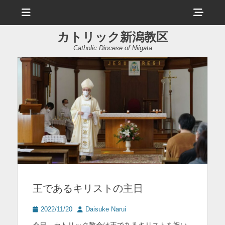
メ
ヘ
ニ
ュ
ッ
ー
カトリック新潟教区
ダ
Catholic Diocese of Niigata
ー
サ
イ
ド
バ
ー
コ
ン
王であるキリストの主日
テ
ン
投
投
2022/11/20
Daisuke Narui
稿
稿
ツ
今日、カトリック教会は王であるキリストを祝い