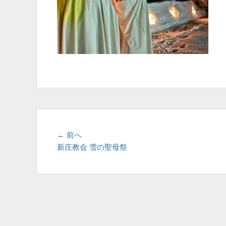
投
前
← 前へ
の
新庄教会 雪の聖母祭
稿
投
ナ
稿:
ビ
ゲ
ー