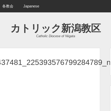
各教会
Japanese
カトリック新潟教区
Catholic Diocese of Niigata
437481_225393576799284789_