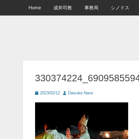
メインメニュー
コ
Home
成井司教
事務局
シノドス
ン
テ
ン
ツ
へ
ス
キ
ッ
プ
330374224_690958559
投
投
2023/02/12
Daisuke Narui
稿
稿
日
者