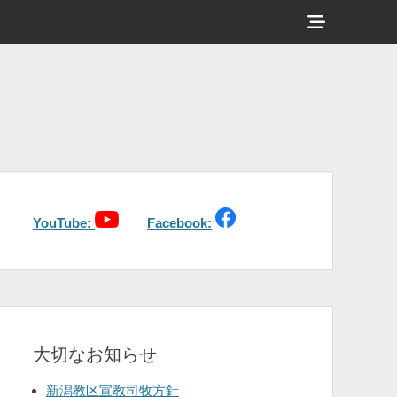
ヘ
ッ
ダ
ー
サ
イ
ド
n_R
バ
YouTube:
Facebook:
ー
コ
ン
テ
大切なお知らせ
ン
ツ
新潟教区宣教司牧方針