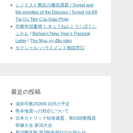
シノドスと教区の優先課題 / Synod and
を
the priorities of the Diocese / Synod Và Đề
表
Tài Ưu Tiên Của Giáo Phận
示
司教年頭書簡 しきょうねんとうしぼくし
ょかん
/
Bishop’s New Year’s Pastoral
Letter
/
Thư Mục vụ đầu năm
セクシャル･ハラスメント相談窓口
最近の投稿
成井司教2026年10月の予定
熊本地震への対応について
日本カトリック幼保連盟、第63回教職員
研修大会 新潟大会
新潟教区報 第286号発行のお知らせ