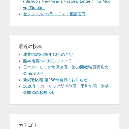
/
Bishop’s New Year’s Pastoral Letter
/
Thư Mục
vụ đầu năm
セクシャル･ハラスメント相談窓口
最近の投稿
成井司教2026年10月の予定
熊本地震への対応について
日本カトリック幼保連盟、第63回教職員研修大
会 新潟大会
新潟教区報 第286号発行のお知らせ
2026年 カトリック新潟教区 平和旬間 講演
会開催のお知らせ
カテゴリー