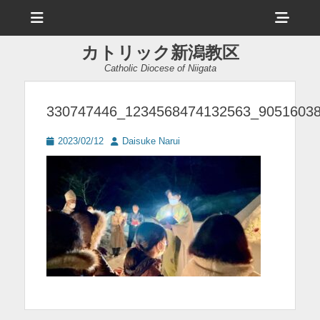
メ
ヘ
ニ
ュ
ッ
ー
カトリック新潟教区
ダ
Catholic Diocese of Niigata
ー
サ
330747446_1234568474132563_9051603
イ
投
投
2023/02/12
Daisuke Narui
ド
稿
稿
日
者
バ
ー
コ
ン
テ
ン
ツ