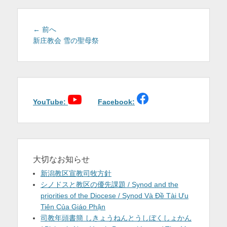
を
表
投
前
← 前へ
稿
の
新庄教会 雪の聖母祭
示
投
ナ
稿:
ビ
ゲ
ー
シ
YouTube:
Facebook:
ョ
ン
大切なお知らせ
新潟教区宣教司牧方針
シノドスと教区の優先課題 / Synod and the
priorities of the Diocese / Synod Và Đề Tài Ưu
Tiên Của Giáo Phận
司教年頭書簡 しきょうねんとうしぼくしょかん